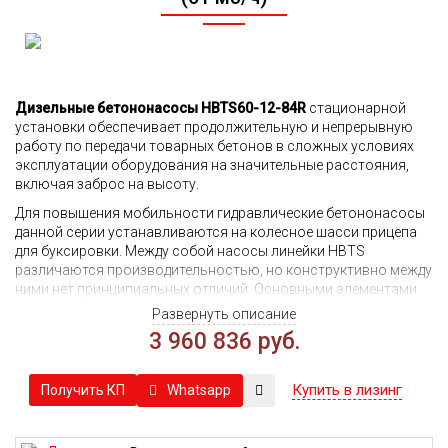
Дизельные бетононасосы HBTS60-12-84R
стационарной
установки обеспечивает продолжительную и непрерывную
работу по передачи товарных бетонов в сложных условиях
эксплуатации оборудования на значительные расстояния,
включая заброс на высоту.
Для повышения мобильности гидравлические бетононасосы
данной серии устанавливаются на колесное шасси прицепа
для буксировки. Между собой насосы линейки HBTS
различаются производительностью, но конструктивно между
ними нет принципиальных отличий. Основными элементами
таких бетононасосов выступают:
Развернуть описание
3 960 836 руб.
Высокопрочная рама, на которой монтируется
оборудование.
Кожух для снижения риска травматизма персонала и
Купить в лизинг
Whatsapp
Получить КП
защиты агрегатов от грязи.
Гидравлика с двумя контурами и парой независимых
насосов для стабильности работы.