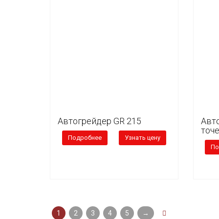
Автогрейдер GR 215
Авт
точ
Подробнее
Узнать цену
По
1
2
3
4
5
→