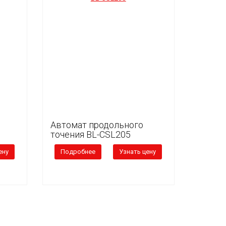
Автомат продольного
точения BL-CSL205
ену
Подробнее
Узнать цену