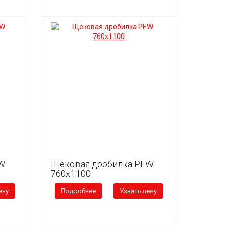
W
Щёковая дробилка PEW
760x1100
ену
Подробнее
Узнать цену