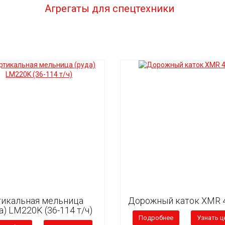
Агрегаты для спецтехники
тикальная мельница
Дорожный каток XMR 
а) LM220K (36-114 т/ч)
Подробнее
Узнать ц