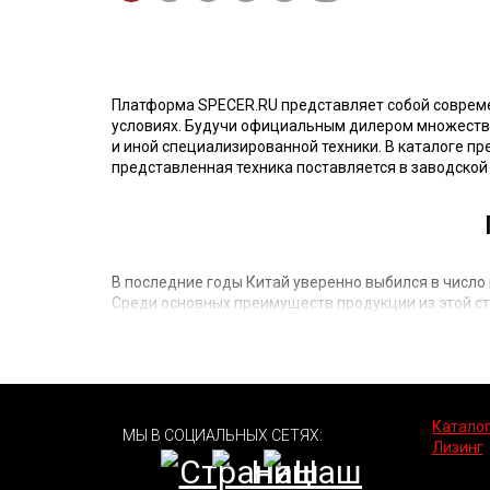
Платформа SPECER.RU представляет собой соврем
условиях. Будучи официальным дилером множества
и иной специализированной техники. В каталоге пр
представленная техника поставляется в заводской
В последние годы Китай уверенно выбился в число
Среди основных преимуществ продукции из этой с
более доступная стоимость в сравнении с яп
хорошие эксплуатационные характеристики п
отсутствие проблем с запчастями и расходни
наличие официальных представительств, об
Каталог
Спецтехника из Китая
становится все более совер
МЫ В СОЦИАЛЬНЫХ СЕТЯХ:
Лизинг
SINOTRUK и другие, прекрасно известны по всему 
имеет значительные интервалы межсервисного об