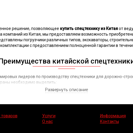
енное решение, позволяющее
купить спецтехнику из Китая
от вед
 компаний из Китая, мы предоставляем возможность приобретени
едставлены погрузчики различных типов, экскаваторы, строительн
 комплектации с предоставлением полноценной гарантии в течени
Преимущества китайской спецтехник
 мировых лидеров по производству спецтехники для дорожно-стро
траны необходимо выделить:
Развернуть описание
онской, европейской и американской техникой;
редлагаемой техники, способность работы в различных условиях;
ками, их ценовая доступность для владельцев техники;
еспечивающих полноценное послепродажное обслуживание с испо
 товаров
Услуги
Информация
шенной в плане качества изготовления, повышается ее надежность
О нас
Контакты
миру. Данная техника справляется с самыми сложными эксплуатац
служивания, снижающие производственные простои.