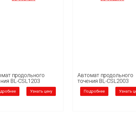
омат продольного
Автомат продольного
ения BL-CSL1203
точения BL-CSL2003
дробнее
Узнать цену
Подробнее
Узнать ц