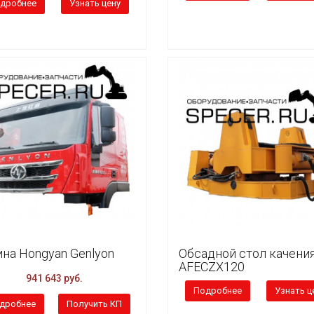
дробнее
Узнать цену
на Hongyan Genlyon
Обсадной стол качени
AFECZX120
941 643 руб.
Подробнее
Узнать ц
дробнее
Получить КП