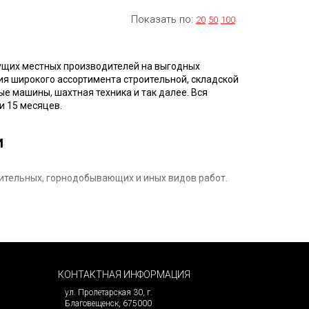
Показать по:
20
50
100
ущих местных производителей на выгодных
я широкого ассортимента строительной, складской
ые машины, шахтная техника и так далее. Вся
и 15 месяцев.
и
ительных, горнодобывающих и иных видов работ.
льзованием оригинальных деталей.
. Такие бренды как XCMG, SHANTUI, FOTON,
КОНТАКТНАЯ ИНФОРМАЦИЯ
ионными условиями, неприхотлива в обслуживании,
ул. Пролетарская 30, г.
Благовещенск, 675000