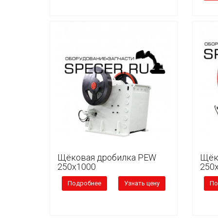
Щёковая дробилка PEW
Щёк
250x1000
250
Подробнее
Узнать цену
По