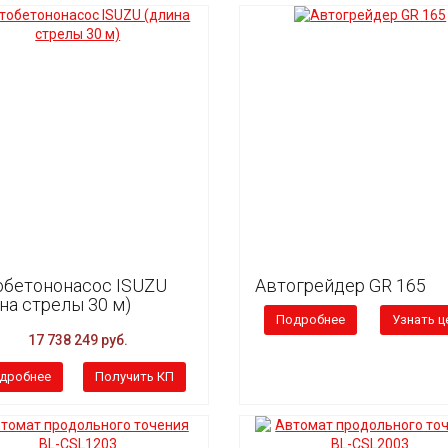
обетононасос ISUZU
Автогрейдер GR 165
на стрелы 30 м)
Подробнее
Узнать ц
17 738 249 руб.
дробнее
Получить КП