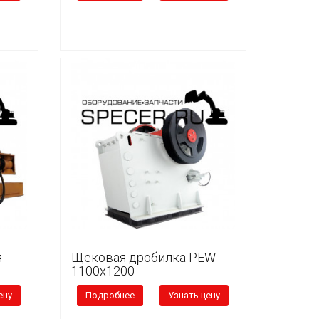
я
Щёковая дробилка PEW
1100x1200
ену
Подробнее
Узнать цену