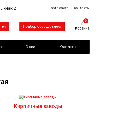
Карта сайта
Контакты
0, офис 2
0
тей
Подбор оборудования
нг
О нас
Контакты
тая
Кирпичные заводы