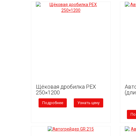
Щёковая дробилка PEX
Авт
250×1200
(дли
Подробнее
Узнать цену
По