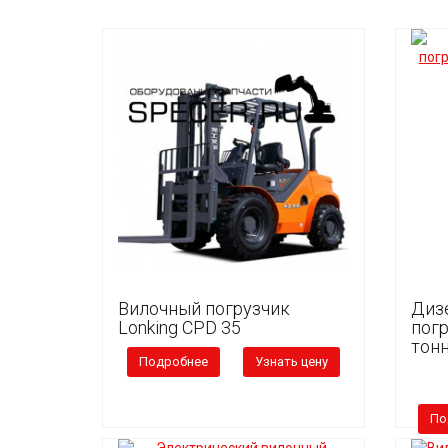
Вилочный погрузчик
Диз
Lonking СРD 35
погр
тонн
Подробнее
Узнать цену
По