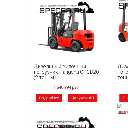
Дизельный вилочный
Диз
погрузчик Hangcha CPCD20
погр
(2 тонны)
тон
1 540 894 руб.
Подробнее
Получить КП
По