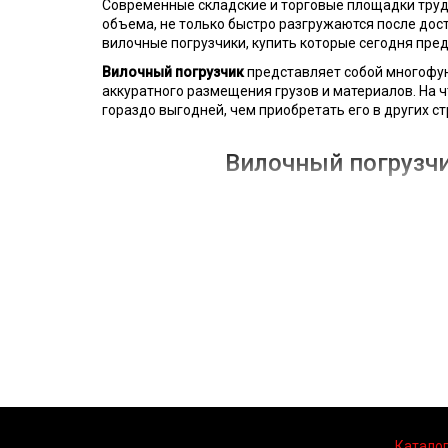
Современные складские и торговые площадки трудн
объема, не только быстро разгружаются после дост
вилочные погрузчики, купить которые сегодня пре
Вилочный погрузчик
представляет собой многофун
аккуратного размещения грузов и материалов. На ч
гораздо выгодней, чем приобретать его в других с
Вилочный погрузчи
Чтобы вилочный погрузчик полностью соответств
открытой торговой площадки, важно при выборе та
Грузоподъемность техники, идеально соответ
Высота подъема стрелы, позволяющая выполн
Тип привода спецтехники, представленный э
Габариты вилочного погрузчика, в зависимо
Независимо от того, какую модель вилочного погр
качественную доставку одной или нескольких един
Как купить к
Каталог