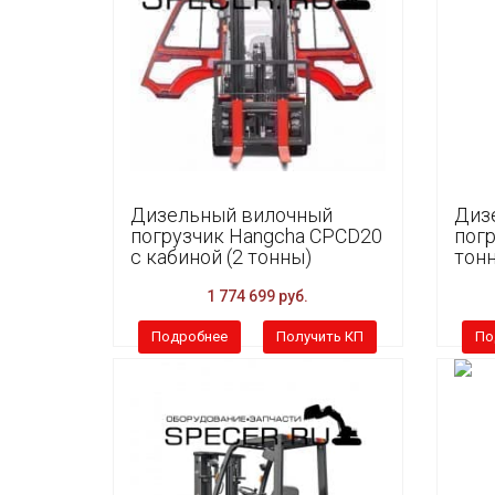
Дизельный вилочный
Диз
погрузчик Hangcha CPCD20
погр
с кабиной (2 тонны)
тон
1 774 699 руб.
Подробнее
Получить КП
По