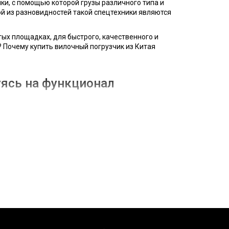
и, с помощью которой грузы различного типа и
ой из разновидностей такой спецтехники являются
ых площадках, для быстрого, качественного и
? Почему купить вилочный погрузчик из Китая
уясь на функционал
льным особенностям складского помещения или
 и характеристики:
ть дело на складе;
колько ярусов;
овидностями;
ажами.
готова обеспечить выгодную покупку и
водителей.
ией качества?