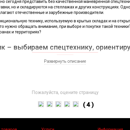
о сегодня представить без качественной маневренной спецтехник
авки, но и складируются на стеллажах и других конструкциях. Одн
длагают отечественные и зарубежные производители.
кциональную технику, используемую в крытых складах и на открыт
то нужно обращать внимание, при выборе и покупке такой техники
транах и территориях?
к – выбираем спецтехнику, ориентир
Развернуть описание
овал заявленным производственным характеристикам и индивидуа
кого оборудования, обращать внимание на следующие особенности
ствующая типы материалов и товаров, с которыми приходится име
ять складирование и штабелирование грузов и материалов, в нес
лектрическими, дизельными, газовыми или газ-бензиновыми разн
Пожалуйста, оцените страницу
сти от параметров складского помещения и проходов между стелл
узчика выбирает владелец складского помещения, наша компания 
( 4 )
иц техники из Китая, от известных, надежных и проверенных произ
итайский вилочный погрузчик с гарант
 товаров
Услуги
Информация