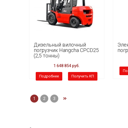
Дизельный вилочный
Эле
погрузчик Hangcha CPCD25
погр
(2,5 тонны)
1 648 854 руб.
По
Подробнее
Получить КП
1
2
3