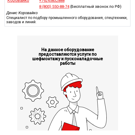
+79245832888
снижает требования к транспортным средствам,
8 (800) 550-88-74
(Бесплатный звонок по РФ)
используемым для буксировки.
Денис Коровайко
Специалист по подбору промышленного оборудования, спецтехники,
Модель отличается стильным внешним видом, обладает
заводов и линий.
хорошей функциональностью и универсальностью, что
позволяет решать широкий спектр задач. Покупка
бетононасоса 6105 представляет выгодное решение для
строительных организаций и производителей различных
изделий из железобетона.
На данное оборудование
предоставляются услуги по
шефмонтажу и пусконаладочные
работы