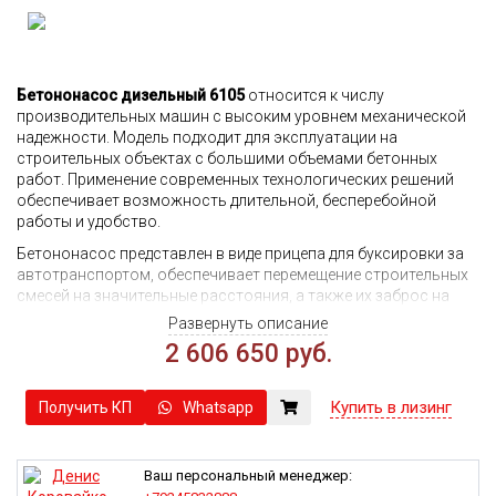
Бетононасос дизельный 6105
относится к числу
производительных машин с высоким уровнем механической
надежности. Модель подходит для эксплуатации на
строительных объектах с большими объемами бетонных
работ. Применение современных технологических решений
обеспечивает возможность длительной, бесперебойной
работы и удобство.
Бетононасос представлен в виде прицепа для буксировки за
автотранспортом, обеспечивает перемещение строительных
смесей на значительные расстояния, а также их заброс на
высоту. Максимальная производительность насоса 6105
Развернуть описание
составляет 30-40 куб.м/ч, при этом он способен передавать
2 606 650 руб.
бетон на расстояние до 300 метров и высоту до 150 метров.
Модель предусматривает наличие проверенного дизеля
Купить в лизинг
Получить КП
Whatsapp
производительностью 125 кВт. Он сочетает в себе
повышенную надежность и улучшенную топливную
экономичность. При этом сама установка обладает
достаточной компактностью размеров для перемещения на
Ваш персональный менеджер:
строительных объектах. Ее вес не превышает 3 тонн, что