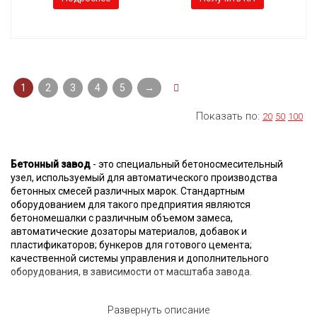
1
2
3
4
5
→
Показать по:
20
50
100
Бетонный завод
- это специальный бетоносмесительный
узел, используемый для автоматического производства
бетонных смесей различных марок. Стандартным
оборудованием для такого предприятия являются
бетономешалки с различным объемом замеса,
автоматические дозаторы материалов, добавок и
пластификаторов; бункеров для готового цемента;
качественной системы управления и дополнительного
оборудования, в зависимости от масштаба завода.
Бетонные заводы из Китая
Развернуть описание