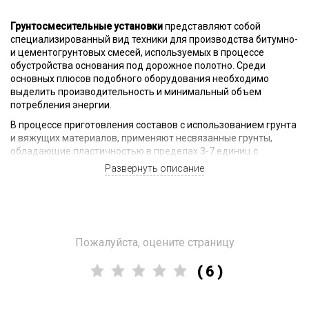
Грунтосмесительные установки
представляют собой
специализированный вид техники для производства битумно-
и цементогрунтовых смесей, используемых в процессе
обустройства основания под дорожное полотно. Среди
основных плюсов подобного оборудования необходимо
выделить производительность и минимальный объем
потребления энергии.
В процессе приготовления составов с использованием грунта
и вяжущих материалов, применяют несвязанные грунты,
обладающие пластичностью в пределах 3-7 единиц с
возможностью наличия в составе твердых пород, имеющих
Развернуть описание
размер фракции отдельных частиц не более 70мм.
В среднем в час в зависимости от конкретной модели
грунтосмесительные установки способны обеспечивать в
пределах 200-240 тонн материала. За счет этого имеется
возможность на местах строительства обеспечивать
Пожалуйста, оцените страницу
потребности крупных проектов в области дорожного
строительства.
( 6 )
Использованием рассматриваемых установок предполагает
выполнение следующего спектра последовательных
технологических операций: