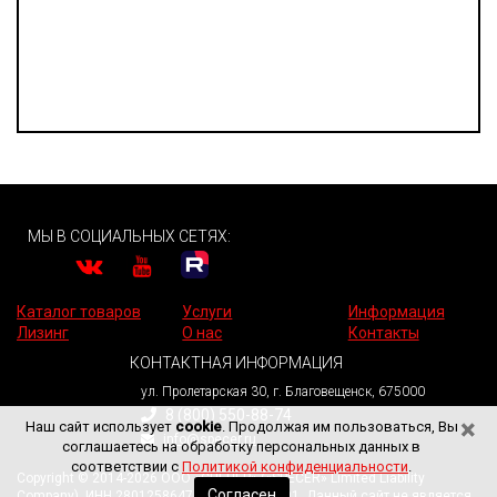
МЫ В СОЦИАЛЬНЫХ СЕТЯХ:
Каталог товаров
Услуги
Информация
Лизинг
О нас
Контакты
КОНТАКТНАЯ ИНФОРМАЦИЯ
ул. Пролетарская 30, г. Благовещенск, 675000
8 (800) 550-88-74
×
Наш сайт использует
cookie
. Продолжая им пользоваться, Вы
info@specer.ru
соглашаетесь на обработку персональных данных в
соответствии с
Политикой конфиденциальности
.
Copyright © 2014-2026 ООО «СПЕЦЕР» («SPECER» Limited Liability
Согласен
Company). ИНН 2801258647. КПП 280101001. Данный сайт не является