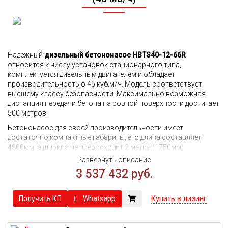
Надежный
дизельный бетононасос HBTS40-12-66R
относится к числу установок стационарного типа,
комплектуется дизельным двигателем и обладает
производительностью 45 куб.м/ч. Модель соответствует
высшему классу безопасности. Максимально возможная
дистанция передачи бетона на ровной поверхности достигает
500 метров.
Бетононасос для своей производительности имеет
достаточно компактные габариты, его длина составляет
4800мм, а ширина не превосходит 2 метра (1750мм).
Развернуть описание
В основе управления установкой лежит программно
3 537 432 руб.
логический контроллер. Он допускает возможность
дистанционного управления оборудованием, а интуитивный
интерфейс делает процесс управления максимально
Купить в лизинг
Whatsapp
Получить КП
понятным и доступным для персонала. Система
самостоятельно проводит мониторинг рабочих параметров и
в реальном времени выводит данные на пульт оператора. При