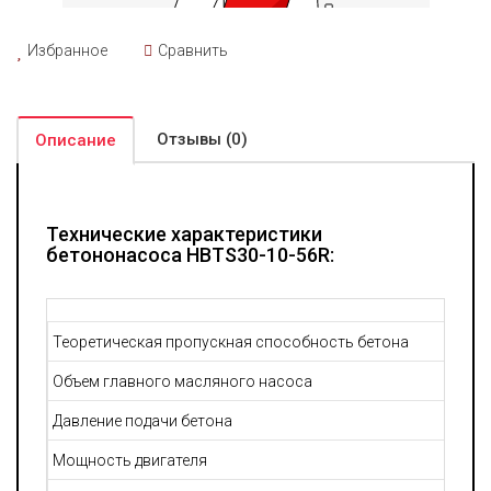
установки.
Используемые для бетононасоса электрические
компоненты соответствуют строгим европейским
Избранное
Сравнить
стандартам и обладают отличной надежностью.
Отзывы (0)
Описание
Технические характеристики
бетононасоса HBTS30-10-56R:
Теоретическая пропускная способность бетона
Объем главного масляного насоса
Давление подачи бетона
Мощность двигателя