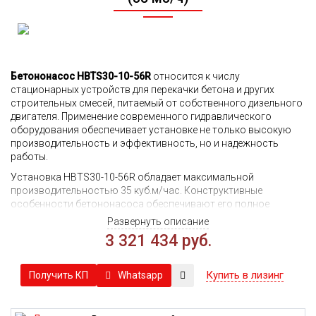
Бетононасос HBTS30-10-56R
относится к числу
стационарных устройств для перекачки бетона и других
строительных смесей, питаемый от собственного дизельного
двигателя. Применение современного гидравлического
оборудования обеспечивает установке не только высокую
производительность и эффективность, но и надежность
работы.
Установка HBTS30-10-56R обладает максимальной
производительностью 35 куб.м/час. Конструктивные
особенности бетононасоса обеспечивают его полное
опорожнение после завершения работ, что положительно
Развернуть описание
сказывается на надежности оборудования и длительности
3 321 434 руб.
его эксплуатации.
Основными преимуществами бетононасоса выступают:
Купить в лизинг
Whatsapp
Получить КП
Применение самых современных технологических
решений позволило на 20% сократить показатели
потребления топлива.