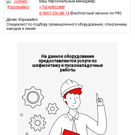
Ваш персональный менеджер:
Гидравлическая система управления контролирует
+79245832888
состояние масла и его температурный режим, снижая
8 (800) 550-88-74
(Бесплатный звонок по РФ)
нагрузку на гидравлику.
Денис Коровайко
Конструкция бетонных поршней предусматривает
Специалист по подбору промышленного оборудования, спецтехники,
возможность их оперативной замены при условии
заводов и линий.
наличия в продаже большого ассортимента
необходимых запчастей.
Автоматика получает информацию от многочисленных
датчиков и выводит данные по текущему состоянию
установки на дисплей оператора бетононасоса, в том
На данное оборудование
предоставляются услуги по
числе предупреждает о возможном возникновении
шефмонтажу и пусконаладочные
технических неисправностей.
работы
Водонепроницаемые уплотнители, созданные
разработчиками бетононасоса на основе собственных
технологий, исключают эмульгирование масла в
гидравлической системе.
S-образные клапаны отличаются надежностью
действия, огромным сроком службы и простотой, что
упрощает процедуру замены в случае значительного
износа.
Значительная часть комплектующих и полноценных
узлов производится известными на мировом рынке
компаниями, что говорит о высокой надежности