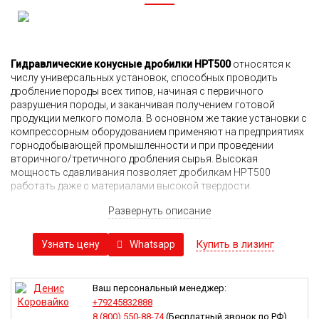
Гидравлические конусные дробилки HPT500
относятся к
числу универсальных установок, способных проводить
дробление породы всех типов, начиная с первичного
разрушения породы, и заканчивая получением готовой
продукции мелкого помола. В основном же такие установки с
компрессорным оборудованием применяют на предприятиях
горнодобывающей промышленности и при проведении
вторичного/третичного дробления сырья. Высокая
мощность сдавливания позволяет дробилкам HPT500
работать даже с материалами высокой твердости.
Дробилки HPT500 являются одной из моделей установок HPT-
Развернуть описание
серии, различающихся между собой производительностью,
но не конструкцией. Они сочетают в себе повышенную
Купить в лизинг
Whatsapp
Узнать цену
производительность, минимум нецелевых простоев, и
увеличенной долей готовой продукции мелкой фракции.
Модель предусматривает высокий уровень автоматизации
процессов управления, включая гидравлическую разгрузку
Ваш персональный менеджер:
рабочей камеры при образовании засоров, быструю
+79245832888
регулировку рабочих параметров под каждый материал и
8 (800) 550-88-74
(Бесплатный звонок по РФ)