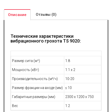
В качестве опции для модели TS 9020 предусмотрена
установка средств орошения, что позволит дополнительно
очищать поступающие на сепарацию материалы. В этом
Отзывы (0)
случае предусматривается настройка дренажа и управление
Описание
углом наклона экранов. Практика показывает, в технологиях
получения песка применение обезвоживающих грохотов
позволяет на треть сократить показатели потребления воды.
Технические характеристики
вибрационного грохота TS 9020:
Размер сита (м²)
1.8
Мощность (кВт)
1.1 x 2
Производительность (м³/ч)
10-20
Размер фракции на входе (мм)
≤ 10
Габаритные размеры (мм)
2300 x 1200 x 750
Вес
1.2