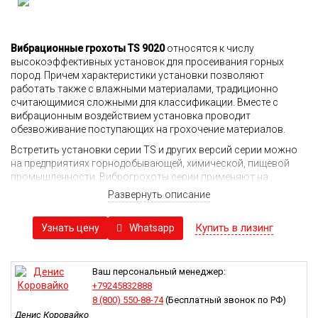
Вибрационные грохоты TS 9020
относятся к числу
высокоэффективных установок для просеивания горных
пород. Причем характеристики установки позволяют
работать также с влажными материалами, традиционно
считающимися сложными для классификации. Вместе с
вибрационным воздействием установка проводит
обезвоживание поступающих на грохочение материалов.
Встретить установки серии TS и других версий серии можно
на предприятиях горнодобывающей, химической, пищевой
промышленности. Виброгрохоты серии применяют на
конечных стадиях изготовления искусственного песка для
Развернуть описание
проверки его фракционного состава, а также в процессе
обезвоживания различных строительных составов, угля,
Купить в лизинг
Whatsapp
Узнать цену
рудных материалов, зерновых культур, отходов
промышленного производства и так далее.
Все установки для просеивания серии TS обладают схожей
Ваш персональный менеджер:
конструкцией и принципами работы, между собой они
+79245832888
различаются только показателями производительности и
8 (800) 550-88-74
(Бесплатный звонок по РФ)
диапазоном фракционного состава просеиваемых
Денис Коровайко