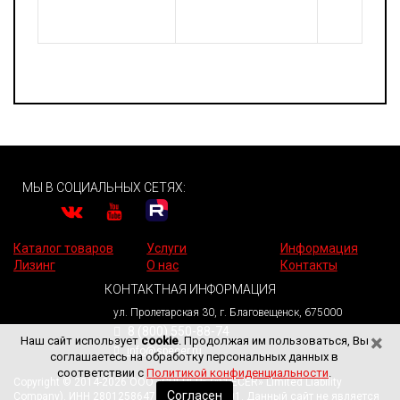
МЫ В СОЦИАЛЬНЫХ СЕТЯХ:
Каталог товаров
Услуги
Информация
Лизинг
О нас
Контакты
КОНТАКТНАЯ ИНФОРМАЦИЯ
ул. Пролетарская 30, г. Благовещенск, 675000
8 (800) 550-88-74
×
Наш сайт использует
cookie
. Продолжая им пользоваться, Вы
info@specer.ru
соглашаетесь на обработку персональных данных в
соответствии с
Политикой конфиденциальности
.
Copyright © 2014-2026 ООО «СПЕЦЕР» («SPECER» Limited Liability
Согласен
Company). ИНН 2801258647. КПП 280101001. Данный сайт не является