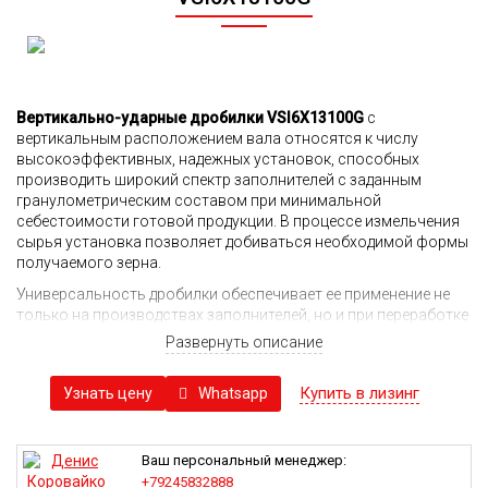
Вертикально-ударные дробилки VSI6X13100G
с
вертикальным расположением вала относятся к числу
высокоэффективных, надежных установок, способных
производить широкий спектр заполнителей с заданным
гранулометрическим составом при минимальной
себестоимости готовой продукции. В процессе измельчения
сырья установка позволяет добиваться необходимой формы
получаемого зерна.
Универсальность дробилки обеспечивает ее применение не
только на производствах заполнителей, но и при переработке
гипса, известняковых пород, организации добычи
Развернуть описание
фрикционного песка, переработке вторсырья, включая
керамические и стеклянные отходы.
Купить в лизинг
Whatsapp
Узнать цену
Как и другие дробилки семейства VSI6X иной
производительности, отличаются простотой конструкции и
эксплуатации, что снижение требования к качеству трудовых
Ваш персональный менеджер:
ресурсов и уровню подготовки персонала. За счет этого
+79245832888