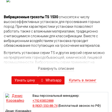
Вибрационные грохоты TS 1530
относятся к числу
высокоэффективных установок для просеивания горных
пород. Причем характеристики установки позволяют
работать также с влажными материалами, традиционно
считающимися сложными для классификации. Вместе с
вибрационным воздействием установка проводит
обезвоживание поступающих на грохочение материалов.
Встретить установки серии TS и других версий серии можно
на предприятиях горнодобывающей, химической, пищевой
промышленности. Виброгрохоты серии применяют на
конечных стадиях изготовления искусственного песка для
Развернуть описание
проверки его фракционного состава, а также в процессе
обезвоживания различных строительных составов, угля,
Купить в лизинг
Whatsapp
Узнать цену
рудных материалов, зерновых культур, отходов
промышленного производства и так далее.
Все установки для просеивания серии TS обладают схожей
Ваш персональный менеджер:
конструкцией и принципами работы, между собой они
+79245832888
различаются только показателями производительности и
8 (800) 550-88-74
(Бесплатный звонок по РФ)
диапазоном фракционного состава просеиваемых
Денис Коровайко