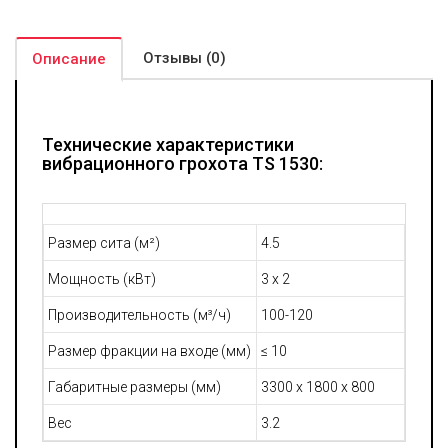
В качестве опции для модели TS 1530 предусмотрена
установка средств орошения, что позволит дополнительно
очищать поступающие на сепарацию материалы. В этом
Отзывы (0)
случае предусматривается настройка дренажа и управление
Описание
углом наклона экранов. Практика показывает, в технологиях
получения песка применение обезвоживающих грохотов
позволяет на треть сократить показатели потребления воды.
Технические характеристики
вибрационного грохота TS 1530:
Размер сита (м²)
4.5
Мощность (кВт)
3 x 2
Производительность (м³/ч)
100-120
Размер фракции на входе (мм)
≤ 10
Габаритные размеры (мм)
3300 x 1800 x 800
Вес
3.2