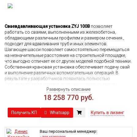
Сваевдавливающая установка ZYJ 100B
позволяет
работать со сваями, выполненными из железобетона,
обладающими различным профилем и размером сечения.,
подходит для вдавливания труб и иных элементов.
Шагающее шасси позволяет самостоятельно перемещаться
на незначительные расстояния на строительной площадке,
что выгодно отличает ее от других моделей подобной техники.
Собственная крановая установка обеспечивает подачу свай
и выполнение различных вспомогательных операций. В
результате у разработчиков появилась полностью
самодостаточная машина, позволяющая при наличии
Развернуть описание
опытного оператора обеспечить высокую
производительность, устанавливаемых в течение рабочей
18 258 770 руб.
смены.
Сваевдавливающая установка ZJY 100B обладает
Купить в лизинг
Whatsapp
Получить КП
гидравлическим сваевдавливающим механизмом, который
покоится на надежной шагающей раме с перемещающимися
модулями. Каждая из таких конструкций имеет
Ваш персональный менеджер:
гидравлические цилиндры, посредством которых и