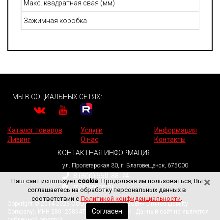
Макс. квадратная свая (мм)
Зажимная коробка
МЫ В СОЦИАЛЬНЫХ СЕТЯХ:
Каталог товаров
Услуги
Информация
Лизинг
О нас
Контакты
КОНТАКТНАЯ ИНФОРМАЦИЯ
ул. Пролетарская 30, г. Благовещенск, 675000
8 (800) 550-88-74
×
Наш сайт использует
cookie
. Продолжая им пользоваться, Вы
info@specer.ru
соглашаетесь на обработку персональных данных в
соответствии с
Политикой конфиденциальности
.
Copyright © 2014-2026 ООО «СПЕЦЕР» («SPECER» Limited Liability
Согласен
Company). ИНН 2801258647. КПП 280101001. Данный сайт не является
публичной офертой.