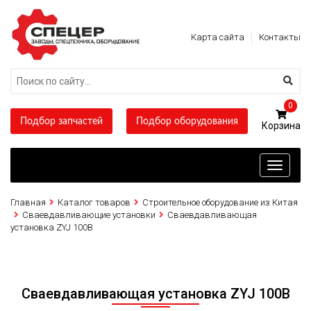
Карта сайта
Контакты
0
Подбор запчастей
Подбор оборудования
Toggle
navigati
Главная
Каталог товаров
Строительное оборудование из Китая
Сваевдавливающие установки
Сваевдавливающая
установка ZYJ 100B
Сваевдавливающая установка ZYJ 100B