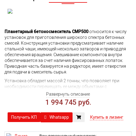
Планетарный бетоносмеситель CMP500
относится к числу
установок для приготовления широкого спектра бетонных
смесей. Конструкция установки предусматривает наличие
стальной чаши, имеющей несколько затворов и привод для
обеспечения вращения. Смешивание компонентов внутри
обеспечивается за счет наличия фиксированных лопаток.
Приводная часть базируется на редукторе, имеет отверстия
для подачи в смеситель сырья.
Установка обладает массой 2 тонны, что позволяет при
необходимости перемещать ее между объектами с
использованием легкого коммерческого транспорта. Объем
Развернуть описание
готовой продукции на выгрузке составляет 0,33 куб.метра.
1 994 745 руб.
Допустимый при использовании фракционный состав
инертных заполнителей составляет до 40мм.
Купить в лизинг
Whatsapp
Получить КП
Основные преимущества установки:
наличие всех необходимых сертификатов ISO;
предоставление 2-летней гарантии;
Ваш персональный менеджер: