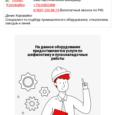
оперативный гарантийный ремонт;
+79245832888
мощная чугунная броня и лопасти смесителя;
8 (800) 550-88-74
(Бесплатный звонок по РФ)
автоматическая смазка подвижных элементов;
Денис Коровайко
уникальная система подачи воды, защищенная
Специалист по подбору промышленного оборудования, спецтехники,
патентами;
заводов и линий.
оригинальный, запатентованный редуктор с низкой
шумностью и улучшенной стабильностью, обладающий
высоким крутящим моментом.
Выгрузочные затворы бетоносмесительной установки
На данное оборудование
обеспечивают герметичность в положении “закрыто”.
предоставляются услуги по
Предусмотрены возможности ручного открытия в случае
шефмонтажу и пусконаладочные
возникновения аварийной ситуации.
работы
Конструкция установки CMP500 предусматривает удобство
эксплуатации, сервисного обслуживания и ремонта, а
надежность конструкции сокращает непроизводственные
простои оборудования.