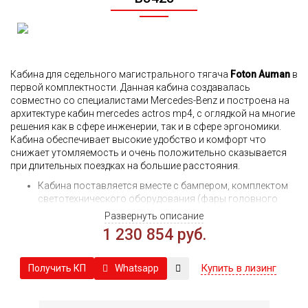
Кабина для седельного магистрального тягача
Foton Auman
в
первой комплектности. Данная кабина создавалась
совместно со специалистами Mercedes-Benz и построена на
архитектуре кабин mercedes actros mp4, с оглядкой на многие
решения как в сфере инженерии, так и в сфере эргономики.
Кабина обеспечивает высокие удобство и комфорт что
снижает утомляемость и очень положительно сказывается
при длительных поездках на большие расстояния.
Кабина поставляется вместе с бампером, комплектом
светотехнического оборудования (фары головного
освещения, указатели поворотов, ходовые и
Развернуть описание
габаритные огни), комплектом шильд и внешних
1 230 854 руб.
декоративных накладок. Так же в комплект включен
полный комплект зеркал заднего вида и внешний
солнцезащитный козырек.
Купить в лизинг
Whatsapp
Получить КП
Для получения детальной информации касающийся
комплектации, цвета и актуальной цены необходима
консультация с нашим менеджером.