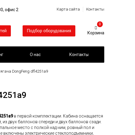
Карта сайта
Контакты
0, офис 2
0
тей
Подбор оборудования
нг
О нас
Контакты
тягача DongFeng dfl4251a9
l4251a9
4251a9
в первой комплектации. Кабина оснащается
 из двух баллонов спереди и двух баллонов сзади.
альное место с полкой над ним, ровный пол и
е включены электрические стеклоподъемники,