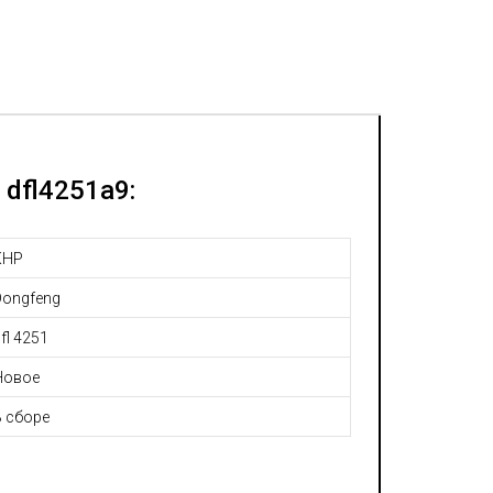
dfl4251a9:
КНР
Dongfeng
fl 4251
Новое
В сборе