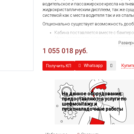
водительское и пассажирское кресла на пнев
жидкокристаллическим дисплеем, так же су
системой как с места водителя так и из спаль
Опционально существует возможность дооб
Кабина поставляется вместе с бампер
(фары головного освещения, указатели
Развер
комплектом шильд и внешних декоратив
1 055 018 руб.
комплект зеркал заднего вида и внешн
Для получения детальной информации 
цены необходима консультация с наши
Купит
Whatsapp
Получить КП
На данное оборудование
предоставляются услуги по
шефмонтажу и
пусконаладочные работы