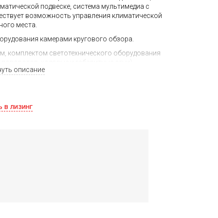
матической подвеске, система мультимедиа с
ществует возможность управления климатической
ного места.
орудования камерами кругового обзора.
ом, комплектом светотехнического оборудования
 поворотов, ходовые и габаритные огни),
нуть описание
ных накладок. Так же в комплект включен полный
ий солнцезащитный козырек.
касающийся комплектации, цвета и актуальной
м менеджером.
ь в лизинг