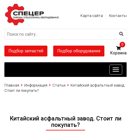
Карта сайта
Контакты
0
Подбор запчастей
Подбор оборудования
Toggle
navigati
Главная
Информация
Статьи
Китайский асфальтный завод.
Стоит ли покупать?
Китайский асфальтный завод. Стоит ли
покупать?