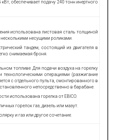
кВт, обеспечивает подачу 240 тонн инертного
овления использована листовая сталь толщиной
й несколькими несущими роликами.
трический тандем, состоящий из двигателя в
егко снимаемая броня.
ьном топливе. Для подачи воздуха на горелку
ми технологическими операциями (разжигание
яется с отдельного пульта, смонтированного в
 установленного непосредственно в барабане.
сти использована горелка от EBICO.
ных горелок газ, дизель или мазут.
лярку и газ или другое сочетание.