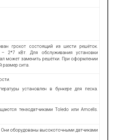
ован грохот состоящий из шести решёток.
 – 2*7 кВт. Для обслуживания установки
ал может заменить решётки. При оформлении
 размер сита.
ости.
ературы установлен в бункере для песка.
щаются тензодатчиками Toledo или Amcells.
. Они оборудованы высокоточными датчиками