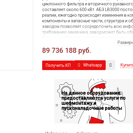
циклонного фильтра и вторичного рукавного
составляет около 600 кВт. АБЗ LB3000 посто
реалии, ежегодно происходят изменения в к
компоненты и запасные части, структура и об
заводом позволяет сосредоточить всю инфо
требованию заказчика, завод может быть об
битумными баками, силосами под порошок и 
Развер
того, чтобы купить АБЗ LB3000 по самой при
менеджерам, нажав кнопку: "сделать заявку".
89 736 188 руб.
найдете ниже.
Купит
Whatsapp
Получить КП
На данное оборудование
предоставляются услуги по
шефмонтажу и
пусконаладочные работы