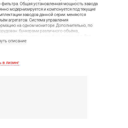
 фильтра. О
бщая установленная мощность завода
янно модернизируется и компонуется под текущие
омплектации заводов данной серии: меняются
ъём агрегатов. С
истема управления
рмацию на одном мониторе. Дополнительно, по
орудован:
бункерами различного объёма,
отходы, дополнительными фильтрами и т.д. Для
нуть описание
влекательной цене в РФ, обратитесь к нашим
 Технические характеристики, схемы и видео Вы
ь в лизинг