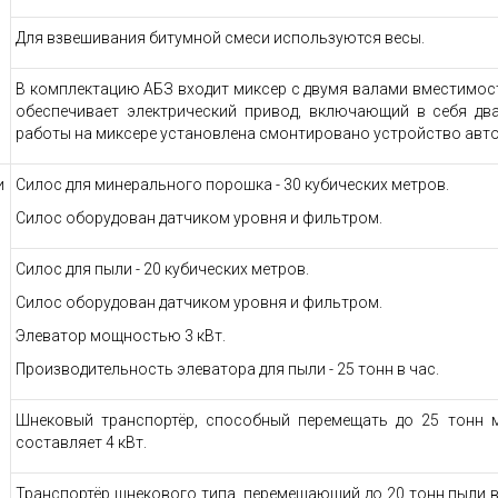
Для взвешивания битумной смеси используются весы.
В комплектацию АБЗ входит миксер с двумя валами вместимость
обеспечивает электрический привод, включающий в себя два
работы на миксере установлена смонтировано устройство авт
и
Силос для минерального порошка - 30 кубических метров.
Силос оборудован датчиком уровня и фильтром.
Силос для пыли - 20 кубических метров.
Силос оборудован датчиком уровня и фильтром.
Элеватор мощностью 3 кВт.
Производительность элеватора для пыли - 25 тонн в час.
Шнековый транспортёр, способный перемещать до 25 тонн 
составляет 4 кВт.
Транспортёр шнекового типа, перемещающий до 20 тонн пыли в