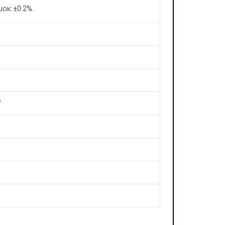
ок: ±0.2%.
е