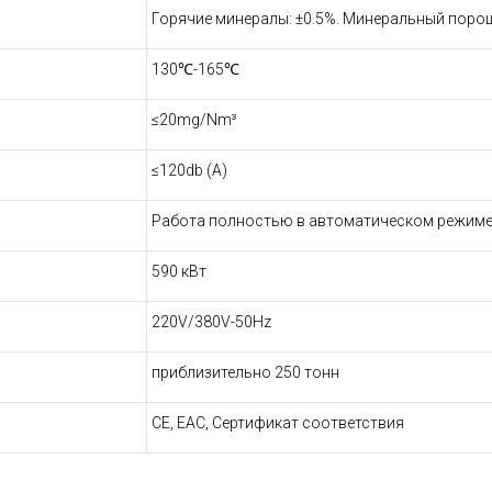
Горячие минералы: ±0.5%. Минеральный порош
130℃-165℃
≤20mg/Nm³
≤120db (A)
Работа полностью в автоматическом режим
590 кВт
220V/380V-50Hz
приблизительно 250 тонн
CE, EAC, Сертификат соответствия