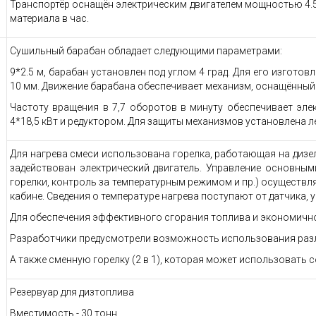
Транспортёр оснащён электрическим двигателем мощностью 4.5 
материала в час.
Сушильный барабан обладает следующими параметрами:
9*2.5 м, барабан установлен под углом 4 град. Для его изгот
10 мм. Движение барабана обеспечивает механизм, оснащённы
Частоту вращения в 7,7 оборотов в минуту обеспечивает элек
4*18,5 кВт и редуктором. Для защиты механизмов установлена л
Для нагрева смеси использована горелка, работающая на дизел
задействован электрический двигатель. Управление основны
горелки, контроль за температурным режимом и пр.) осуществл
кабине. Сведения о температуре нагрева поступают от датчика,
Для обеспечения эффективного сгорания топлива и экономично
Разработчики предусмотрели возможность использования различ
А также сменную горелку (2 в 1), которая может использовать со
Резервуар для дизтоплива
Вместимость - 30 тонн.