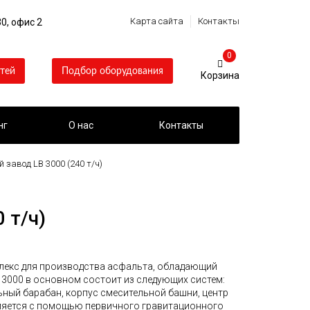
Карта сайта
Контакты
0, офис 2
0
тей
Подбор оборудования
нг
О нас
Контакты
завод LB 3000 (240 т/ч)
 т/ч)
плекс для производства асфальта, обладающий
 3000 в основном состоит из следующих систем:
ьный барабан, корпус смесительной башни, центр
ляется с помощью первичного гравитационного