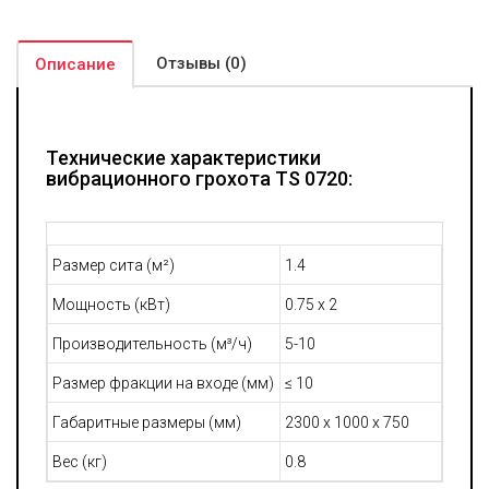
В качестве опции для модели TS 0720 предусмотрена
установка средств орошения, что позволит дополнительно
очищать поступающие на сепарацию материалы. В этом
Отзывы (0)
случае предусматривается настройка дренажа и управление
Описание
углом наклона экранов. Практика показывает, в технологиях
получения песка применение обезвоживающих грохотов
позволяет на треть сократить показатели потребления воды.
Технические характеристики
вибрационного грохота TS 0720:
Размер сита (м²)
1.4
Мощность (кВт)
0.75 x 2
Производительность (м³/ч)
5-10
Размер фракции на входе (мм)
≤ 10
Габаритные размеры (мм)
2300 x 1000 x 750
Вес (кг)
0.8