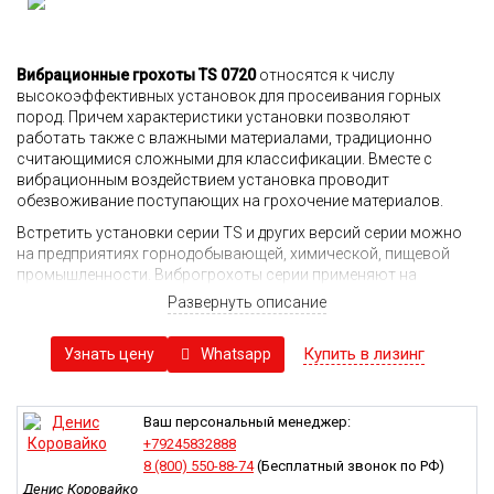
Вибрационные грохоты TS 0720
относятся к числу
высокоэффективных установок для просеивания горных
пород. Причем характеристики установки позволяют
работать также с влажными материалами, традиционно
считающимися сложными для классификации. Вместе с
вибрационным воздействием установка проводит
обезвоживание поступающих на грохочение материалов.
Встретить установки серии TS и других версий серии можно
на предприятиях горнодобывающей, химической, пищевой
промышленности. Виброгрохоты серии применяют на
конечных стадиях изготовления искусственного песка для
Развернуть описание
проверки его фракционного состава, а также в процессе
обезвоживания различных строительных составов, угля,
Купить в лизинг
Whatsapp
Узнать цену
рудных материалов, зерновых культур, отходов
промышленного производства и так далее.
Все установки для просеивания серии TS обладают схожей
Ваш персональный менеджер:
конструкцией и принципами работы, между собой они
+79245832888
различаются только показателями производительности и
8 (800) 550-88-74
(Бесплатный звонок по РФ)
диапазоном фракционного состава просеиваемых
Денис Коровайко