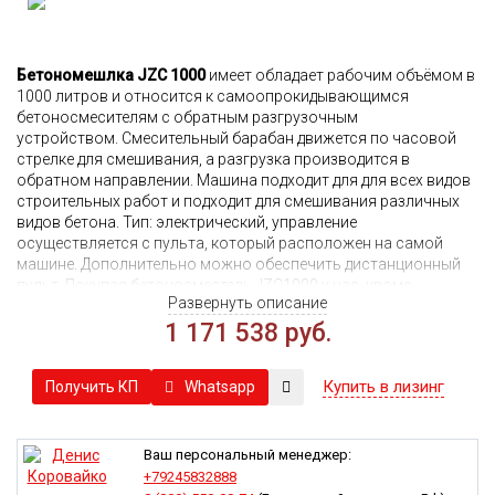
Бетономешлка JZC 1000
имеет обладает рабочим объёмом в
1000 литров и относится к самоопрокидывающимся
бетоносмесителям с обратным разгрузочным
устройством.
Смесительный барабан движется по часовой
стрелке для смешивания, а разгрузка производится в
обратном направлении. Машина
подходит для для всех видов
строительных работ и подходит для смешивания различных
видов бетона.
Тип: электрический, управление
осуществляется с пульта, который расположен на самой
машине. Дополнительно можно обеспечить дистанционный
пульт. Покупая бетоносместель JZC1000 у нас, кроме
Развернуть описание
отличной цены, Вы можете быть уверены в качестве машины и
долговечности комплектующих.
1 171 538 руб.
Купить в лизинг
Whatsapp
Получить КП
Ваш персональный менеджер:
+79245832888