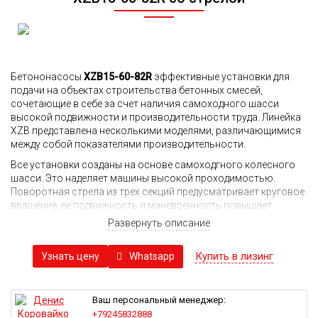
Бетононасосы
XZB15-60-82R
эффективные установки для
подачи на объектах строительства бетонных смесей,
сочетающие в себе за счет наличия самоходного шасси
высокой подвижности и производительности труда. Линейка
XZB представлена несколькими моделями, различающимися
между собой показателями производительности.
Все установки созданы на основе самоходгного колесного
шасси. Это наделяет машины высокой проходимостью.
Поворотная стрела из трех секций предусматривает круговое
вращение, ее подвижность и маневренность повышает
скорость выполнения бетонных работ на объекте.
Развернуть описание
Наличие беспроводного пульта ДУ обеспечивает
возможность управлять рабочими процессами
Купить в лизинг
Whatsapp
Узнать цену
дистанционно, занимая наиболее удобное с точки зрения
обзора положение. Это положительно сказывается на уровне
безопасности работ, позволяет повысить общую
Ваш персональный менеджер:
эффективность труда.
+79245832888