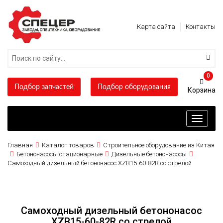
Карта сайта
Контакты
0
Подбор запчастей
Подбор оборудования
Toggle
navigati
Главная
Каталог товаров
Строительное оборудование из Китая
Бетононасосы стационарные
Дизельные бетононасосы
Самоходный дизельный бетононасос XZB15-60-82R со стрелой
Самоходный дизельный бетононасос
XZB15-60-82R со стрелой