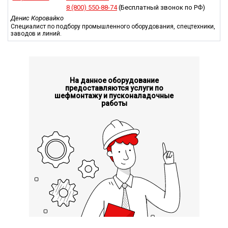
Самоходные модели бетононасосов за счет своей
8 (800) 550-88-74
(Бесплатный звонок по РФ)
мобильности выступают альтернативным вариантом для
Денис Коровайко
стационарного оборудования, позволяют в течение
Специалист по подбору промышленного оборудования, спецтехники,
заводов и линий.
нескольких минут переместить установку на новое место на
территории строительной площадки, быстро развернуть ее к
использованию. Зачастую одна мобильная установка XZB15-
60-82R заменяет несколько стационарных бетононасосов на
больших производственных объектах.
На данное оборудование
предоставляются услуги по
шефмонтажу и пусконаладочные
работы