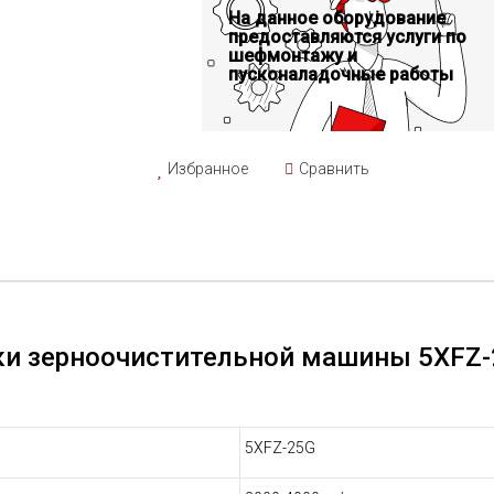
На данное оборудование
предоставляются услуги по
шефмонтажу и
пусконаладочные работы
Избранное
Сравнить
ки зерноочистительной машины 5XFZ-
5XFZ-25G