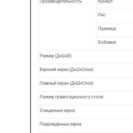
Производительность
Кунжут
Рис
Пшеница
Бобовые
Размер
(Д×Ш×В)
Верхний экран (Д×Ш×Слои)
Главный экран (Д×Ш×Слои)
Размер гравитационного стола
Очищенные зерна
Повреждённые зерна