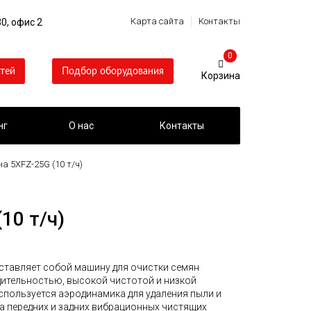
Карта сайта
Контакты
0, офис 2
0
тей
Подбор оборудования
нг
О нас
Контакты
 5XFZ-25G (10 т/ч)
10 т/ч)
ставляет собой машину для очистки семян
ительностью, высокой чистотой и низкой
спользуется аэродинамика для удаления пыли и
а передних и задних вибрационных чистящих