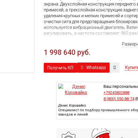
экрана. Двухслойная конструкция переднего 
примесей, а трехслойная конструкция заднег
удаления крупных и мелких примесей и сорт
очистки сита для предотвращения блокировки
используется вибрационный двигатель. Вели
регулировать, а частота составляет: 960 раз
Процесс очистки: сепарация воздухом (перв
Развер
(вторичная) → гравитационный стол → вибр
1 998 640 руб.
Купит
Whatsapp
Получить КП
Ваш персональны
+79245832888
8 (800) 550-88-74
(
Денис Коровайко
Специалист по подбору промышленного обор
заводов и линий.