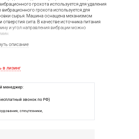
вибрационного грохота используется для удаления
о вибрационного грохота используется для
ировки сырья. Машина оснащена механизмом
 отверстия сита. В качестве источника питания
чину и угол направления вибрации можно
/мин.
ичная) → просеивание → сепарация воздуха
нуть описание
ационный грохот.
ь в лизинг
й менеджер:
Бесплатный звонок по РФ)
удования, спецтехники,