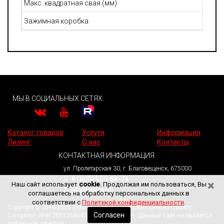
Макс. квадратная свая (мм)
Зажимная коробка
МЫ В СОЦИАЛЬНЫХ СЕТЯХ:
Каталог товаров
Услуги
Информация
Лизинг
О нас
Контакты
КОНТАКТНАЯ ИНФОРМАЦИЯ
ул. Пролетарская 30, г. Благовещенск, 675000
8 (800) 550-88-74
×
Наш сайт использует
cookie
. Продолжая им пользоваться, Вы
info@specer.ru
соглашаетесь на обработку персональных данных в
соответствии с
Политикой конфиденциальности
.
Copyright © 2014-2026 ООО «СПЕЦЕР» («SPECER» Limited Liability
Согласен
Company). ИНН 2801258647. КПП 280101001. Данный сайт не является
публичной офертой.