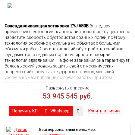
Сваевдавливающая установка ZYJ 680B
благодаря
применению технологии вдавливания позволяет существенно
нарастить скорость обустройства свайных полей, поэтому
технология особенно актуальна на объектах с большими
объемами работ. Среди технологий обустройства свайных
фундаментов с недавних пор популярность набирает
технология вдавливания. На фоне завивания она гарантирует
более высокий уровень защиты свай от механических
повреждений в результате ударных нагрузок, меньший
уровень шума и вибрации во время работы. При этом
сваевдавливающие установки демонстрируют более
Развернуть описание
высокую скорость работы.
Универсальность применения. За счет отсутствия вибрации и
53 945 545 руб.
значительного шума в процессе работы использовать
сваевдавливающие установки можно в условиях плотной
Купить в лизинг
Whatsapp
Получить КП
застройки, возле объектов, представляющих историческую
ценность или находящихся в аварийном состоянии.
Простота и надежность. Технологии вдавливания свай
максимально просты и не требуют сложного
Ваш персональный менеджер:
технологического оборудования, поэтому они не требуют к