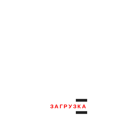
многофункциональности, станок BL-HL-B80 с
производителей.
Избранное
Сравнить
и токарного станка BL-HL-B80:
390
ЗАГРУЗКА
 (мм)
800
ым суппортом (мм)
560
2000/3000