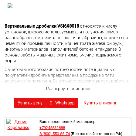
Вертикальные дробилки VSI6X8018
относятся к числу
установок, широко используемых для получения самых
разнообразных материалов, включая абразивы, клинкер для
цементной промышленности, концентрата железной руды,
инертных материалов, заполнителей бетона и так далее. В
основе работы машины лежит измельчение подаваемого
сырья.
С учетом многообразия потребностей потенциальных
покупателей дробилка представлена в продаже в пяти
вариантах исполнения. Ее отличает эффективность работы и
удачная конструкция. Установка допускает применение в
Развернуть описание
режимах соударения сырья о металлическую бронировку или
каменную футеровку. Последний вариант используют при
Купить в лизинг
Whatsapp
Узнать цену
работе с материалами, обладающими высоким уровнем
твердости. Путем разбивания о металл разрушают менее
плотную породу.
Ваш персональный менеджер:
Большая глубина ротора позволяет добиться повышенной
+79245832888
производительности. Смазка жидким маслом позволяет
8 (800) 550-88-74
(Бесплатный звонок по РФ)
более эффективно управлять диапазоном рабочих скоростей