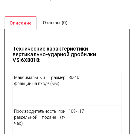
Среди отличительных характеристик установки VSI6X8018 -
высокая степень автоматизации рабочих процессов и
управления, высокая степень защиты оборудования от
Отзывы (0)
Описание
возникновения неисправностей. При проведении работ по
сервисному обслуживанию подъем отдельных элементов не
требует значительных усилий и привлечения тяжелой
подъемной техники, что позволяет существенно ускорить
Технические характеристики
выполнение работ и снизить затраты на их проведение.
вертикально-ударной дробилки
VSI6X8018:
Максимальный размер
30-40
фракции на входе (мм)
Производительность при
109-117
раздельной подаче (т/
час)