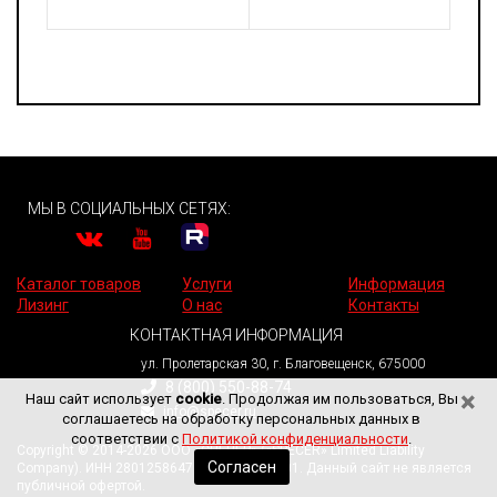
МЫ В СОЦИАЛЬНЫХ СЕТЯХ:
Каталог товаров
Услуги
Информация
Лизинг
О нас
Контакты
КОНТАКТНАЯ ИНФОРМАЦИЯ
ул. Пролетарская 30, г. Благовещенск, 675000
8 (800) 550-88-74
×
Наш сайт использует
cookie
. Продолжая им пользоваться, Вы
info@specer.ru
соглашаетесь на обработку персональных данных в
соответствии с
Политикой конфиденциальности
.
Copyright © 2014-2026 ООО «СПЕЦЕР» («SPECER» Limited Liability
Согласен
Company). ИНН 2801258647. КПП 280101001. Данный сайт не является
публичной офертой.