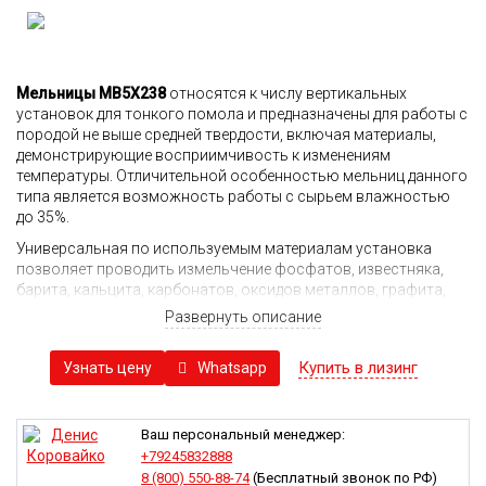
Мельницы MB5X238
относятся к числу вертикальных
установок для тонкого помола и предназначены для работы с
породой не выше средней твердости, включая материалы,
демонстрирующие восприимчивость к изменениям
температуры. Отличительной особенностью мельниц данного
типа является возможность работы с сырьем влажностью
до 35%.
Универсальная по используемым материалам установка
позволяет проводить измельчение фосфатов, известняка,
барита, кальцита, карбонатов, оксидов металлов, графита,
бокситов, гипсов и другого сырья, востребованного в
Развернуть описание
химической, металлургической отрасли, при производстве
стройматериалов.
Купить в лизинг
Whatsapp
Узнать цену
В цепочках дробления маятниковые мельницы MB5X238
являются второй/третьей стадией дробления после того, как
щековыми или молотковыми дробилками проводится
Ваш персональный менеджер:
первичное разрушение породы с ее приведением к
+79245832888
необходимому гранулометрическому составу. Конструкция
8 (800) 550-88-74
(Бесплатный звонок по РФ)
мельницы предусматривает измельчение материала