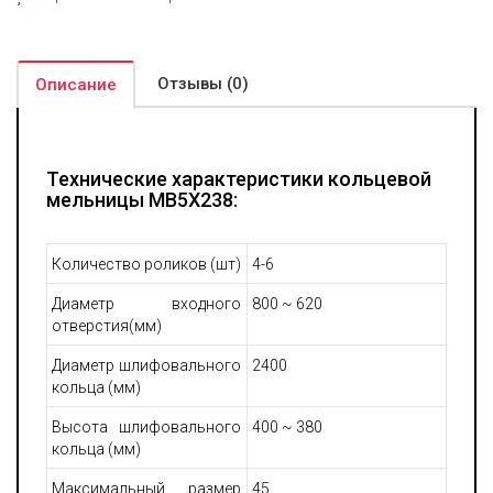
часть колебаний. За счет этого обеспечивается
дополнительная стабильность функционирования
оборудования, увеличивается наработка на одну поломку,
Отзывы (0)
снижается себестоимость обслуживания и эксплуатации
Описание
машины.
Технические характеристики кольцевой
мельницы MB5X238:
Количество роликов (шт)
4-6
Диаметр входного
800 ~ 620
отверстия(мм)
Диаметр шлифовального
2400
кольца (мм)
Высота шлифовального
400 ~ 380
кольца (мм)
Максимальный размер
45