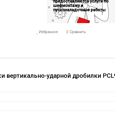
предоставляются услуги по
шефмонтажу и
пусконаладочные работы
Избранное
Сравнить
ки вертикально-ударной дробилки PCL