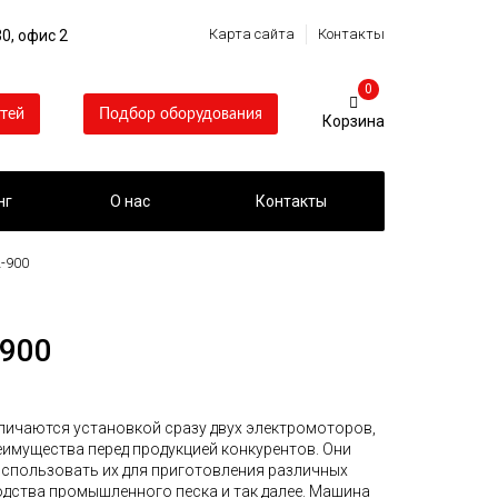
Карта сайта
Контакты
0, офис 2
0
тей
Подбор оборудования
нг
О нас
Контакты
-900
-900
личаются установкой сразу двух электромоторов,
еимущества перед продукцией конкурентов. Они
спользовать их для приготовления различных
одства промышленного песка и так далее. Машина