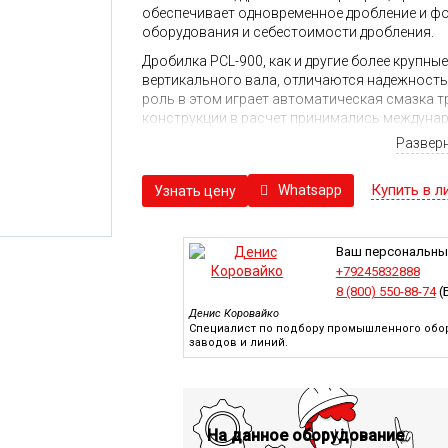
обеспечивает одновременное дробление и ф
оборудования и себестоимости дробления.
Дробилка PCL-900, как и другие более крупн
вертикального вала, отличаются надежность
роль в этом играет автоматическая смазка т
конструкции в расчет принимались междуна
применяемому в суровых условиях.
Развер
С целью повышения скорости дробления рот
конструкция ротора в совокупности с боле
Купить в л
Whatsapp
Узнать цену
способствует росту надежности службы под
владельца на обслуживание дробильного обо
предусмотрена система контроля уровня виб
Ваш персональны
Управление дробилкой предусматривается ч
+79245832888
формирования управляющих команд и возмо
8 (800) 550-88-74
(
Управляющая система опирается на многочи
Денис Коровайко
скорость вращения ротора, температура смазк
Специалист по подбору промышленного обор
заводов и линий.
зависимости от них контроллер способен с
на критические параметры.
Внедрение цифровых средств управления в д
где возникли проблемы или каким элементам
избежать серьезной неисправности.
На данное оборудование