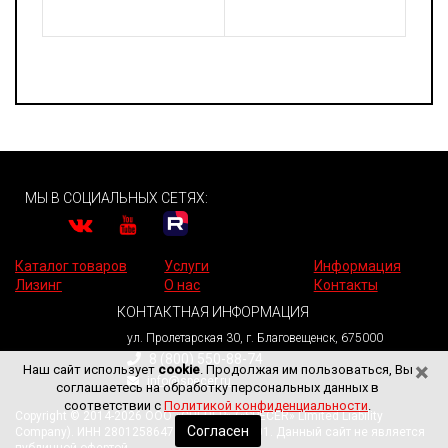
МЫ В СОЦИАЛЬНЫХ СЕТЯХ:
Каталог товаров
Услуги
Информация
Лизинг
О нас
Контакты
КОНТАКТНАЯ ИНФОРМАЦИЯ
ул. Пролетарская 30, г. Благовещенск, 675000
8 (800) 550-88-74
×
Наш сайт использует
cookie
. Продолжая им пользоваться, Вы
info@specer.ru
соглашаетесь на обработку персональных данных в
соответствии с
Политикой конфиденциальности
.
Copyright © 2014-2026 ООО «СПЕЦЕР» («SPECER» Limited Liability
Согласен
Company). ИНН 2801258647. КПП 280101001. Данный сайт не является
публичной офертой.