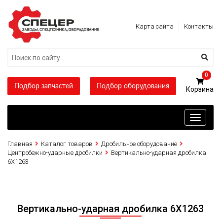
Карта сайта
Контакты
0
Подбор запчастей
Подбор оборудования
Toggle
navigati
Главная
Каталог товаров
Дробильное оборудование
Центробежно-ударные дробилки
Вертикально-ударная дробилка
6X1263
Вертикально-ударная дробилка 6X1263