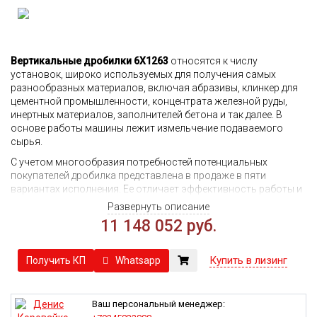
Вертикальные дробилки 6X1263
относятся к числу
установок, широко используемых для получения самых
разнообразных материалов, включая абразивы, клинкер для
цементной промышленности, концентрата железной руды,
инертных материалов, заполнителей бетона и так далее. В
основе работы машины лежит измельчение подаваемого
сырья.
С учетом многообразия потребностей потенциальных
покупателей дробилка представлена в продаже в пяти
вариантах исполнения. Ее отличает эффективность работы и
удачная конструкция. Установка допускает применение в
Развернуть описание
режимах соударения сырья о металлическую бронировку или
11 148 052 руб.
каменную футеровку. Последний вариант используют при
работе с материалами, обладающими высоким уровнем
твердости. Путем разбивания о металл разрушают менее
Купить в лизинг
Whatsapp
Получить КП
плотную породу.
Большая глубина ротора позволяет добиться повышенной
производительности. Смазка жидким маслом позволяет
Ваш персональный менеджер:
более эффективно управлять диапазоном рабочих скоростей