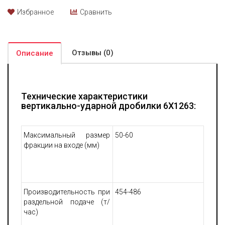
Избранное
Сравнить
Среди отличительных характеристик установки 6X1263 -
высокая степень автоматизации рабочих процессов и
управления, высокая степень защиты оборудования от
возникновения неисправностей. При проведении работ по
Отзывы (0)
сервисному обслуживанию подъем отдельных элементов не
Описание
требует значительных усилий и привлечения тяжелой
подъемной техники, что позволяет существенно ускорить
выполнение работ и снизить затраты на их проведение.
Технические характеристики
вертикально-ударной дробилки 6X1263:
Максимальный размер
50-60
фракции на входе (мм)
Производительность при
454-486
раздельной подаче (т/
час)