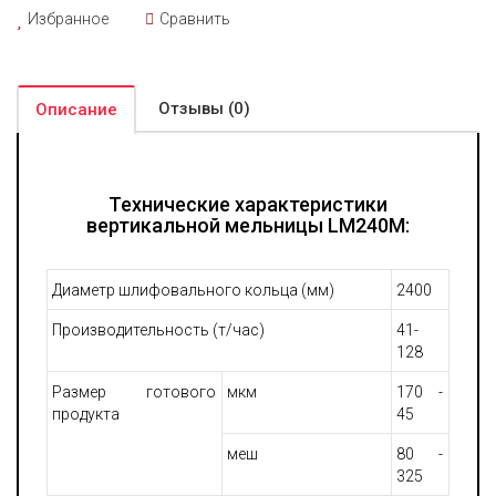
Избранное
Сравнить
Наличие горячего воздуха позволяет проводить сушку
материалов внутри установки. В зависимости от температуры
воздуха можно управлять влажностью готовой продукции,
изменяя ее в соответствии с требованиями конкретного
Отзывы (0)
Описание
заказчика. Тонкость помола сырья также регулируется, для
чего изменяются параметры работы сепаратора.
Технические характеристики
вертикальной мельницы LM240M:
Диаметр шлифовального кольца (мм)
2400
Производительность (т/час)
41-
128
Размер готового
мкм
170 -
продукта
45
меш
80 -
325