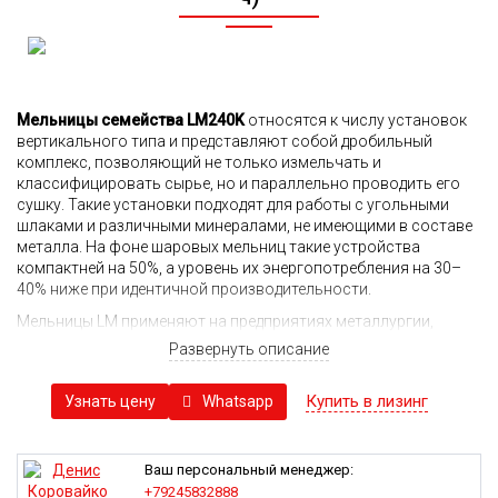
Мельницы семейства LM240K
относятся к числу установок
вертикального типа и представляют собой дробильный
комплекс, позволяющий не только измельчать и
классифицировать сырье, но и параллельно проводить его
сушку. Такие установки подходят для работы с угольными
шлаками и различными минералами, не имеющими в составе
металла. На фоне шаровых мельниц такие устройства
компактней на 50%, а уровень их энергопотребления на 30–
40% ниже при идентичной производительности.
Мельницы LM применяют на предприятиях металлургии,
химической, цементной промышленности, при подготовке
Развернуть описание
материалов в энергетике, в производстве широкого спектра
стройматериалов.
Купить в лизинг
Whatsapp
Узнать цену
Область назначения:
На сегодня в сегменте измельчительного оборудования
мельницы LM являются наиболее высокотехнологичными.
Ваш персональный менеджер:
Сочетание самых современных технологий и многолетнего
+79245832888