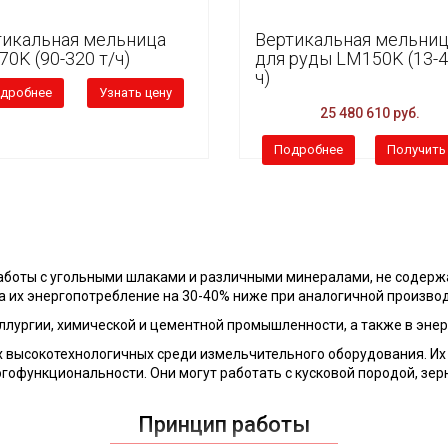
тикальная мельница
Вертикальная мельни
0K (90-320 т/ч)
для руды LM150K (13-4
ч)
дробнее
Узнать цену
25 480 610 руб.
Подробнее
Получить
аботы с угольными шлаками и различными минералами, не содерж
 а их энергопотребление на 30-40% ниже при аналогичной произво
лургии, химической и цементной промышленности, а также в энер
 высокотехнологичных среди измельчительного оборудования. Их
гофункциональности. Они могут работать с кусковой породой, з
Принцип работы