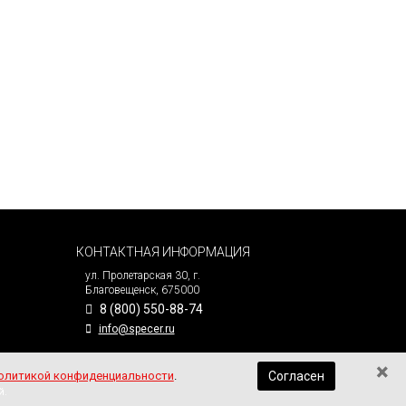
а через редуктор. Подача сырья и горячего
 сила, создаваемая при вращении, перемещает
атор, а более крупные возвращаются на повторное
а регулируют тонкость помола.
но измельчения, сушки и классификации
КОНТАКТНАЯ ИНФОРМАЦИЯ
ул. Пролетарская 30, г.
Благовещенск, 675000
8 (800) 550-88-74
info@specer.ru
×
олитикой конфиденциальности
.
Согласен
й.