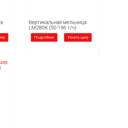
ца
Вертикальная мельница
LM280K (50-196 т/ч)
ену
Подробнее
Узнать цену