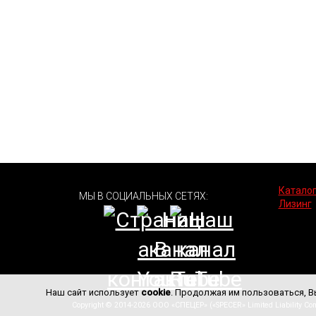
В вертикальной мельнице LM вращение жернова про
воздуха осуществляется через питатели, что поз
материал на периферию, где его дробят подвижны
измельчение.
Горячий воздух в мельнице позволяет контролиров
Таким образом, мельница вертикальная LM являет
материалов.
Каталог
МЫ В СОЦИАЛЬНЫХ СЕТЯХ:
Лизинг
Наш сайт использует
cookie
. Продолжая им пользоваться, В
Copyright © 2014-2026 ООО «СПЕЦЕР» («SPECER» Limited Liability