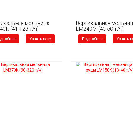
тикальная мельница
Вертикальная мельни
0K (41-128 т/ч)
LM240М (40-50 т/ч)
дробнее
Узнать цену
Подробнее
Узнать ц