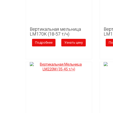
Вертикальная мельница
Вер
LM170K (18-57 т/ч)
LM17
Подробнее
Узнать цену
По