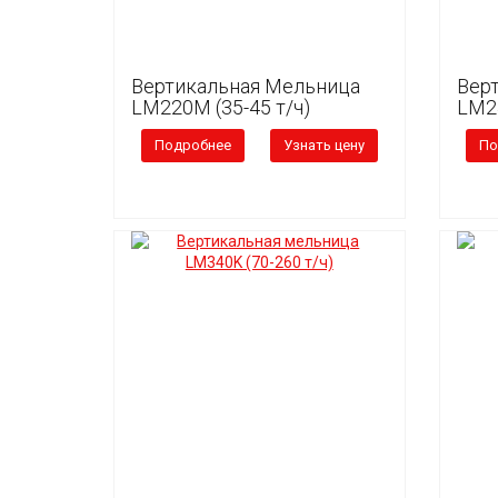
Вертикальная Мельница
Вер
LM220М (35-45 т/ч)
LM24
Подробнее
Узнать цену
По