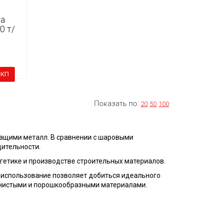
ца
0 т/
 КП
Показать по:
20
50
100
ащими металл. В сравнении с шаровыми
дительности.
гетике и производстве строительных материалов.
 использование позволяет добиться идеального
ернистыми и порошкообразными материалами.