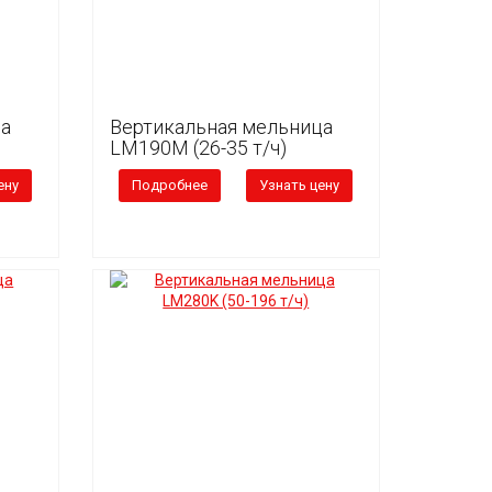
ца
Вертикальная мельница
LM190М (26-35 т/ч)
ену
Подробнее
Узнать цену