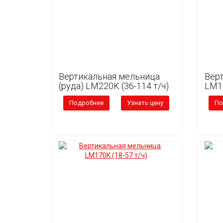
Вертикальная мельница
Вер
(руда) LM220K (36-114 т/ч)
LM13
Подробнее
Узнать цену
По