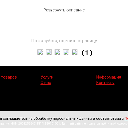
Развернуть описание
исходит за счёт электродвигателя с передачей крутящего момент
воляет одновременно производить сушку материала. Центробежная
е валы. Мелкие фракции уносятся воздушным потоком через сепар
ать влажность готовой продукции, а параметры работы сепаратор
Пожалуйста, оцените страницу
ся идеальным решением для предприятий, требующих одновремен
( 1 )
 товаров
Услуги
Информация
О нас
Контакты
ы соглашаетесь на обработку персональных данных в соответствии с
П
 Company). ИНН 2801258647. КПП 280101001. Данный сайт не является публичной оферто