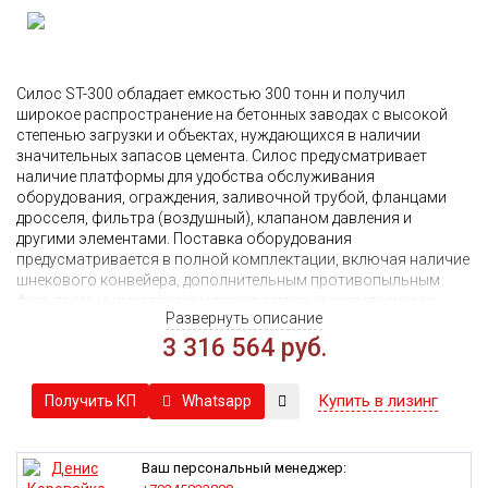
Силос ST-300 обладает емкостью 300 тонн и получил
широкое распространение на бетонных заводах с высокой
степенью загрузки и объектах, нуждающихся в наличии
значительных запасов цемента. Силос предусматривает
наличие платформы для удобства обслуживания
оборудования, ограждения, заливочной трубой, фланцами
дросселя, фильтра (воздушный), клапаном давления и
другими элементами. Поставка оборудования
предусматривается в полной комплектации, включая наличие
шнекового конвейера, дополнительным противопыльным
фильтром, индикаторами уровня загрузки, импульсным и
Развернуть описание
дроссельным клапанами, позволяющими проводить из
силоса выгрузку груза в ручном режиме.
3 316 564 руб.
Конструкция силоса разборная, с болтовыми соединениями,
что позволяет легко перемещать его между объектами,
Купить в лизинг
Whatsapp
Получить КП
проводя монтаж в короткие сроки. При производстве деталей
активно используется лазерная резка, обеспечивающая
высокую точность размеров.
Ваш персональный менеджер:
Установка позволяет хранить инертные, сыпучие материалы