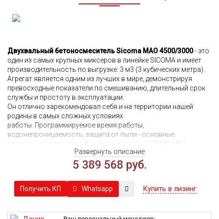
Двухвальный бетоносмеситель Sicoma MAO 4500/3000
- это
один из самых крупных миксеров в линейке SICOMA и имеет
производительность по выгрузке: 3 м3 (3 кубических метра).
Агрегат является одним из лучших в мире, демонстрируя
превосходные показатели по смешиванию, длительный срок
службы и простоту в эксплуатации.
Он отлично зарекомендовал себя и на территории нашей
родины в самых сложных условиях
работы. Программируемое время работы,
водонепроницаемость, защита от пыли - основные
преимущества данного бетоносмесителя. SICOMA MAO
Развернуть описание
4500/3000 обладает системой мониторинга для контроля
рабочего насоса разгрузочной дверцы и электронного
5 389 568 руб.
смазочного насоса. Для того, чтобы купить бетоносмеситель
нажмите кнопку "сделать заявку" и наш менеджер свяжется с
Купить в лизинг
Whatsapp
Получить КП
Вами в ближайшее время.
Ваш персональный менеджер: