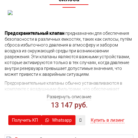
Предохранительный клапан
предназначен для обеспечения
безопасности в различных емкостях, таких как силосы, путём
сброса избыточного давления в атмосферу и забором
воздуха из окружающей среды при возникновении
разрежения. Эти клапаны являются важными устройствами,
которые активируются только в тех случаях, когда давление
внутри резервуара превышает допустимые значения, что
может привести к аварийным ситуациям.
Предохранительные клапаны обычно устанавливаются в
комплекте с воздушными фильтрами, что обеспечивает
дополнительную защиту и улучшает их функциональность.
Развернуть описание
Конструкция клапана включает несколько ключевых
13 147 руб.
элементов, которые обеспечивают его эффективную работу.
Клапан состоит из цилиндрического корпуса, который
оснащен зажимом для надежного соединения с крышкой
Купить в лизинг
Получить КП
Whatsapp
резервуара. Это соединение является критически важным для
обеспечения герметичности и предотвращения утечек.