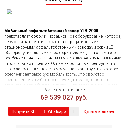
Мобильный асфальтобетонный завод YLB-2000
представляет собой инновационное оборудование, которое,
несмотря на внешние сходства с традиционными
стационарными асфальтобетонными заводами серии LB,
обладает уникальными характеристиками, делающими его
особенно привлекательным для использования в различных
строительных проектах. Одним из основных преимуществ
этого завода является его модульная конструкция, которая
обеспечивает высокую мобильность. Это свойство
позволяет легко и быстро перемещать завод с одного
строительного объекта на другой, что особенно важно для
Развернуть описание
временных проектов, где скорость установки и демонтажа
оборудования имеет первостепенное значение.
69 539 027 руб.
Одной из галвных особенностей серии YLB является
применение принудительного двухвального смесителя. Эта
Купить в лизинг
Whatsapp
Получить КП
передовая технология позволяет достигать
высококачественного и однородного смешивания всех
компонентов, необходимых для производства