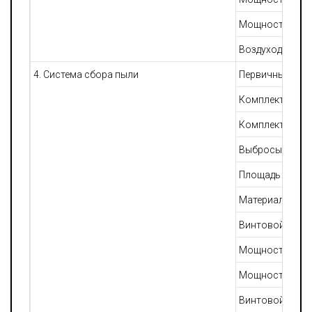
Мощность возду
Воздуходувка, 
4. Система сбора пыли
Первичный гра
Комплект грав
Комплект рука
Выбросы рукав
Площадь рукавн
Материал рука
Винтовой конв
Мощность: 4 кВ
Мощность винто
Винтовой конве