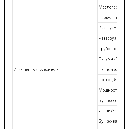
Маслогрейная с
Циркуляционный
Разгрузочный н
Резервуар для р
Трубопровод
Битумный насо
7. Башенный смеситель
Цепной элевато
Грохот, 5 сит
Мощность элект
Бункер для взв
Датчик*3
Бункер заполни