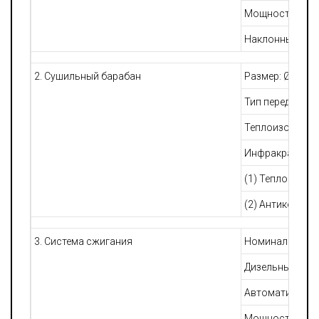
Мощность элект
Наклонный лент
2. Сушильный барабан
Размер: Ø1940 
Тип передачи: ф
Теплоизоляция:
Инфракрасный 
(1) Теплоизоля
(2) Антикорроз
3. Система сжигания
Номинальный о
Дизельный бак
Автоматическо
Мощность масл