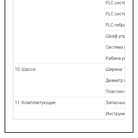
PLC система уп
PLC система к
PLC гибридная 
Шкаф управлени
Система управ
Кабина управле
10. Шасси
Ширина: 1840 
Диаметр штифта
Пластинчатая р
11. Комплектующие
Запасные част
Инструменты