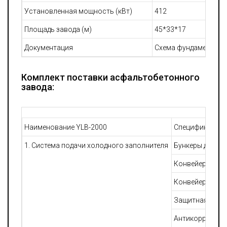
Установленная мощность (кВт)
412
Площадь завода (м)
45*33*17
Документация
Схема фундамента, э
Комплект поставки асфальтобетонного
завода:
Наименование YLB-2000
Спецификация
1. Система подачи холодного заполнителя
Бункеры для хр
Конвейер подач
Конвейер для з
Защитная решет
Антикоррозийна