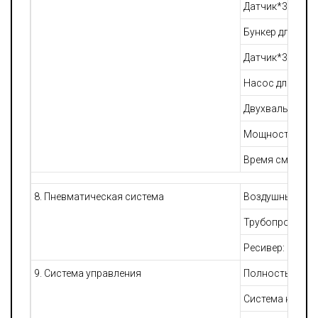
Датчик*3
Бункер для взв
Датчик*3
Насос для расп
Двухвальный ло
Мощность элект
Время смешивани
8. Пневматическая система
Воздушный комп
Трубопровод, 
Ресивер: 1000 л
9. Система управления
Полностью авт
Система контр