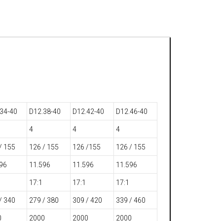
ателей с различной мощности покупатели
ать версию, оптимально соответствующую его
ации транспортного средства.
34-40
D12.38-40
D12.42-40
D12.46-40
4
4
4
/ 155
126 / 155
126 /155
126 / 155
96
11.596
11.596
11.596
17:1
17:1
17:1
/ 340
279 / 380
309 / 420
339 / 460
0
2000
2000
2000