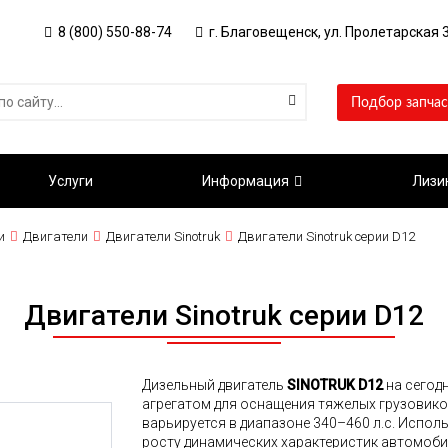
8 (800) 550-88-74
г. Благовещенск, ул. Пролетарская 3
Подбор запчас
Услуги
Информация
Лизи
и
Двигатели
Двигатели Sinotruk
Двигатели Sinotruk серии D12
Двигатели Sinotruk серии D12
Дизельный двигатель
SINOTRUK D12
на сегод
агрегатом для оснащения тяжелых грузовико
варьируется в диапазоне 340–460 л.с. Испо
росту динамических характеристик автомоби