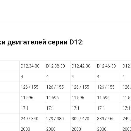
За счет большой вариативности выбора двиг
автомобилей получают возможность подобр
потребностям и будущим условиям эксплуат
и двигателей серии D12:
D12.34-30
D12.38-30
D12.42-30
D12.46-30
D12.
4
4
4
4
4
126 / 155
126 / 155
126 / 155
126 / 155
126 
11.596
11.596
11.596
11.596
11.5
17:1
17:1
17:1
17:1
17:1
249 / 340
279 / 380
309 / 420
339 / 460
249 
2000
2000
2000
2000
200