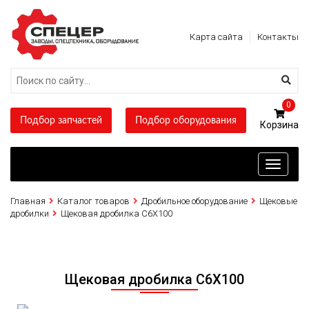
Карта сайта
Контакты
0
Подбор запчастей
Подбор оборудования
Toggle
navigati
Главная
Каталог товаров
Дробильное оборудование
Щековые
дробилки
Щековая дробилка C6X100
Щековая дробилка C6X100