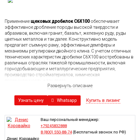
Применение
щековых дробилок C6X100
обеспечивает
эффективное дробление породы высокой твердости и
абразивов, включая гранит, базальт, железную руду, руды
цветных металлов и так далее. Конструктивно модель
предлагает съемную раму, эффективные демпферы и
механизмы регулировки двойного клина. С учетом отличных
технических характеристик дробилки C6X100 востребованы в
различных отраслях тяжелой промышленности, включая
горнодобывающие и металлургические предприятия,
производство стройматериалов, химическая
промышленность и так далее.
Развернуть описание
Принципы работы:
Мощный электродвигатель установки обеспечивает вращение
Купить в лизинг
Whatsapp
Узнать цену
эксцентрикового вала с передачей момента посредством
ременной передачи. Вал в свою очередь заставляет двигаться
подвижную щеку. В движении она максимально приближается
Ваш персональный менеджер:
к неподвижной плите, осуществляя дробление породы,
+79245832888
оказавшейся между ними. Под действием значительных
8 (800) 550-88-74
(Бесплатный звонок по РФ)
физических нагрузок происходит разрушение сырья до более
Денис Коровайко