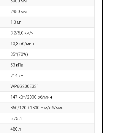
5900 мм
2950 мм
1,3 м³
3,2/5,0 км/ч
10,3 об/мин
35°(70%)
53 кПа
214 кН
WP6G200E331
147 кВт/2000 об/мин
860/1200-1800 Н·м/об/мин
6,75 л
480 л