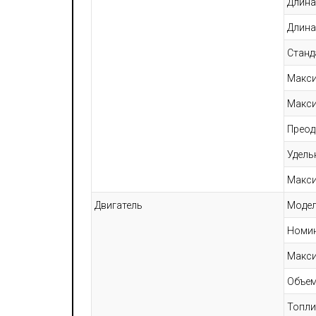
Длина
Длина
Станд
Макси
Макси
Преод
Удель
Макси
Двигатель
Модел
Номи
Макси
Объе
Топли