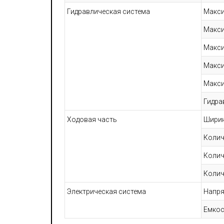
Гидравлическая система
Макси
Макси
Макси
Макси
Макси
Гидра
Ходовая часть
Ширин
Колич
Колич
Колич
Электрическая система
Напря
Емкос