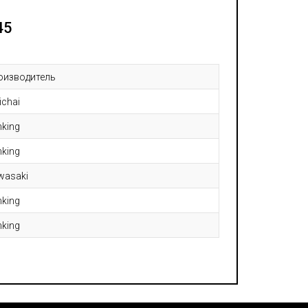
45
оизводитель
ichai
nking
nking
wasaki
nking
nking