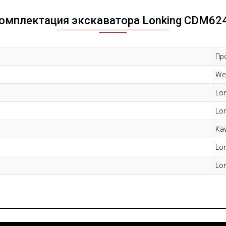
омплектация экскаватора
Lonking
CDM62
Пр
We
Lo
Lo
Ka
Lo
Lo