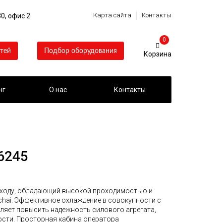
Карта сайта
Контакты
0, офис 2
0
тей
Подбор оборудования
нг
О нас
Контакты
6245
 ходу, обладающий высокой проходимостью и
chai. Эффективное охлаждение в совокупности с
ляет повысить надежность силового агрегата,
ости. Просторная кабина оператора