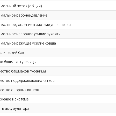
мальный поток (общий)
мальное рабочее давление
мальное давление в системе управления
мальное напорное усилие рукояти
мальное режущее усилие ковша
влический бак
а башмака гусеницы
ество башмаков гусеницы
ество поддерживающих катков
ество опорных катков
жение в системе
ть аккумулятора