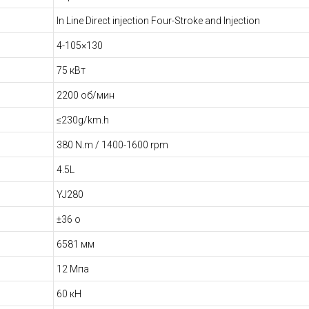
In Line Direct injection Four-Stroke and Injection
4-105×130
75 кВт
2200 об/мин
≤230g/km.h
380 N.m / 1400-1600 rpm
4.5L
YJ280
±36 o
6581 мм
12 Мпа
60 кН