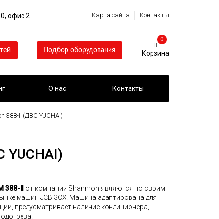
Карта сайта
Контакты
0, офис 2
0
тей
Подбор оборудования
нг
О нас
Контакты
 388-II (ДВС YUCHAI)
С YUCHAI)
 388-II
от компании Shanmon являются по своим
ынке машин JCB 3CX. Машина адаптирована для
ции, предусматривает наличие кондиционера,
подогрева.