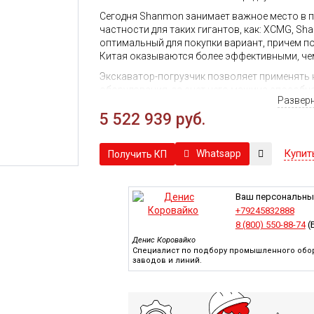
Сегодня Shanmon занимает важное место в п
частности для таких гигантов, как: XCMG, Shan
оптимальный для покупки вариант, причем п
Китая оказываются более эффективными, чем
Экскаватор-погрузчик позволяет применять 
оборудования, за счет чего машина способн
Развер
из которых недоступны технике конкурентов.
5 522 939 руб.
Среди всех машин данного класса, представ
388-II предлагает оптимальное соотношение
надежностью и неприхотливостью, стоимост
Купит
Whatsapp
Получить КП
оператора сочетается с хорошей проходимо
дорог с твердым покрытием. Все машины, пре
сертифицированы и обладают необходимыми
Ваш персональны
В зависимости от решаемых задач, возможно 
+79245832888
металлоломом, бревно и иные виды навесног
8 (800) 550-88-74
(
надежность практически не оставляют зон, г
Денис Коровайко
купить экскаватор-погрузчик SAM 388-II по 
Специалист по подбору промышленного обор
заводов и линий.
В комплектацию включены:
кабина ROPS;
кондиционер;