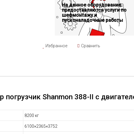
тип управления: механическое;
На данное оборудование
Двигатель YUCHAI YC4A105Z-T20.
предоставляются услуги по
шефмонтажу и
пусконаладочные работы
Избранное
Сравнить
р погрузчик Shanmon 388-II с двигател
8200 кг
6100×2365×3752