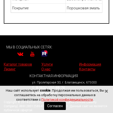
Покрытие
Порошковая эмаль
МЫ В СОЦИАЛЬНЫХ СЕТЯХ:
Каталог товаров
Услуги
Информация
Лизинг
О нас
Контакты
КОНТАКТНАЯ ИНФОРМАЦИЯ
ул. Пролетарская 30, г. Благовещенск, 675000
8 (800) 550-88-74
×
Наш сайт использует
cookie
. Продолжая им пользоваться, Вы
info@specer.ru
соглашаетесь на обработку персональных данных в
соответствии с
Политикой конфиденциальности
.
Copyright © 2014-2026 ООО «СПЕЦЕР» («SPECER» Limited Liability
Согласен
Company). ИНН 2801258647. КПП 280101001. Данный сайт не является
публичной офертой.