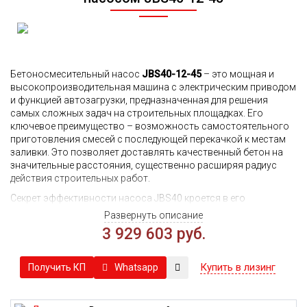
Бетоносмесительный насос
JBS40-12-45
– это мощная и
высокопроизводительная машина с электрическим приводом
и функцией автозагрузки, предназначенная для решения
самых сложных задач на строительных площадках. Его
ключевое преимущество – возможность самостоятельного
приготовления смесей с последующей перекачкой к местам
заливки. Это позволяет доставлять качественный бетон на
значительные расстояния, существенно расширяя радиус
действия строительных работ.
Секрет эффективности насоса JBS40 кроется в его
продуманной конструкции. Система смешивания
Развернуть описание
обеспечивает идеально равномерную консистенцию бетона,
3 929 603 руб.
что гарантирует высокое качество готового продукта и
исключает его расслоение. Особое внимание уделено
выходному отверстию: его износостойкая поверхность
Купить в лизинг
Whatsapp
Получить КП
обеспечивает долгий срок службы, минимизируя износ и
необходимость частых замен.