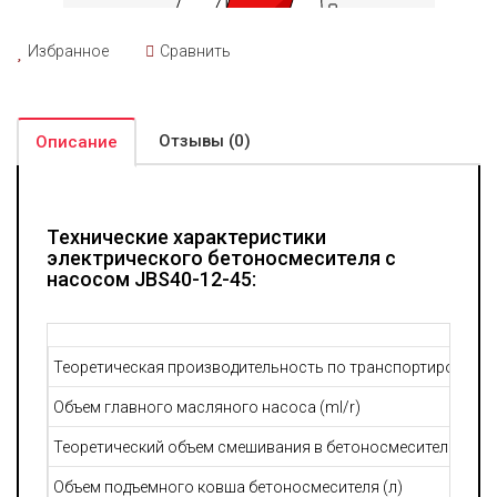
перебазирование на новые объекты. В целом, JBS40-12-45 –
это надежный, производительный и экономичный
Избранное
Сравнить
бетоносмесительный насос с автозагрузкой,
предназначенный для решения широкого спектра задач в
строительстве, обеспечивающий высокое качество работы и
значительную экономию времени и ресурсов. Его
современная конструкция и использование
Отзывы (0)
Описание
высококачественных комплектующих делают его идеальным
выбором для профессионалов, стремящихся к максимальной
эффективности и надежности.
Технические характеристики
электрического бетоносмесителя с
насосом JBS40-12-45:
Теоретическая производительность по транспортировке б
Объем главного масляного насоса (ml/r)
3
Теоретический объем смешивания в бетоносмесителе (м
/
Объем подъемного ковша бетоносмесителя (л)