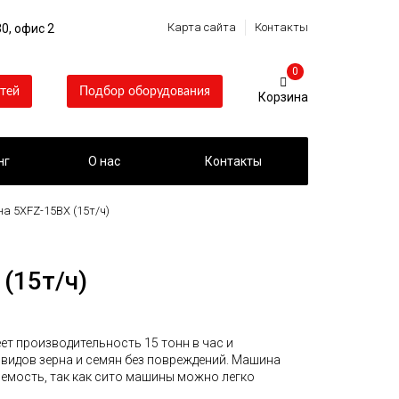
Карта сайта
Контакты
0, офис 2
0
тей
Подбор оборудования
нг
О нас
Контакты
а 5XFZ-15BX (15т/ч)
(15т/ч)
ет производительность 15 тонн в час и
 видов зерна и семян без повреждений. Машина
емость, так как сито машины можно легко