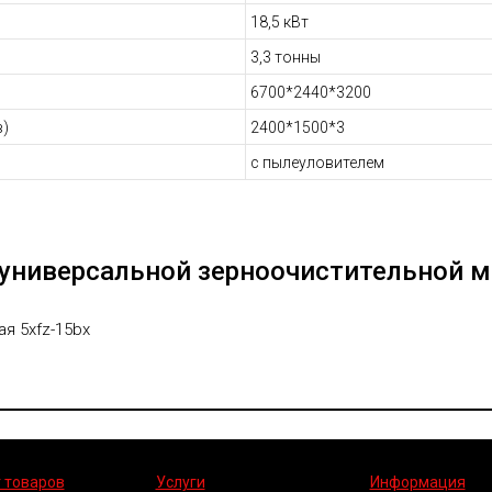
18,5 кВт
3,3 тонны
6700*2440*3200
в)
2400*1500*3
с пылеуловителем
 универсальной зерноочистительной 
 товаров
Услуги
Информация