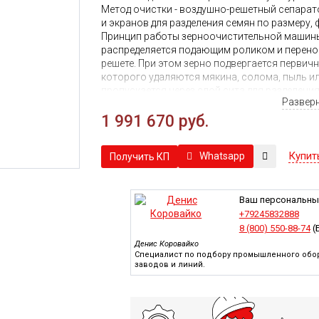
Метод очистки - воздушно-решетный сепарат
и экранов для разделения семян по размеру, 
Принцип работы зерноочистительной машины:
распределяется подающим роликом и перенос
решете. При этом зерно подвергается первич
которого удаляются мякина, солома, пыль ил
пропускается через слой сита для разделени
Развер
отсортированный материал подвергается во
где оставшиеся легкие частицы удаляются с
1 991 670 руб.
Отсортированный материал и примеси автом
Производительность 5XFZ-15BX является одн
Купит
Whatsapp
Получить КП
экологичной, имеет пылеуловитель, благода
закрытом ангаре.
Области применения:
пшеница, рожь, рис, овё
пайза, дагусса, ч
ечевица, фасоль, горох, подс
Ваш персональны
лебеды,
все виды бобовых и другие культуры.
+79245832888
всех видов зерновых культур, но в стандарт
8 (800) 550-88-74
(
Для того, чтобы правильно подобрать и куп
Денис Коровайко
свяжитесь с нашими менеджерами.
Специалист по подбору промышленного обор
заводов и линий.