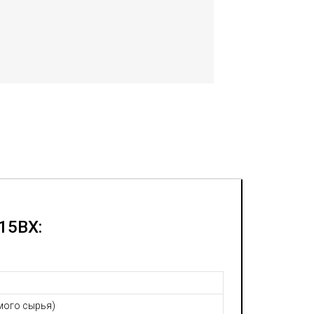
15BX:
емого сырья)