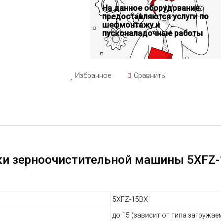
На данное оборудование
предоставляются услуги по
шефмонтажу и
пусконаладочные работы
Избранное
Сравнить
ки зерноочистительной машины 5XFZ-
5XFZ-15BX
до 15 (зависит от типа загружа