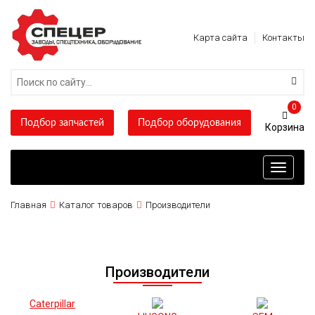
Карта сайта
Контакты
0
Подбор запчастей
Подбор оборудования
Toggle
navigati
Главная
Каталог товаров
Производители
Производители
Caterpillar