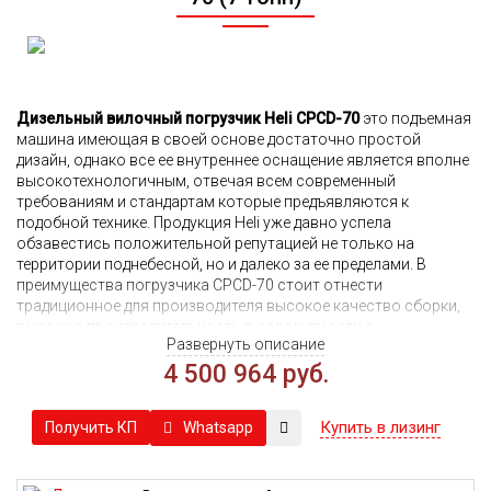
Дизельный вилочный погрузчик Heli CPCD-70
это подъемная
машина имеющая в своей основе достаточно простой
дизайн, однако все ее внутреннее оснащение является вполне
высокотехнологичным, отвечая всем современный
требованиям и стандартам которые предъявляются к
подобной технике. Продукция Heli уже давно успела
обзавестись положительной репутацией не только на
территории поднебесной, но и далеко за ее пределами. В
преимущества погрузчика CPCD-70 стоит отнести
традиционное для производителя высокое качество сборки,
высокую производительность в совокупности с
Развернуть описание
демократичной ценой.
4 500 964 руб.
Компания Спецер предлагает вам купить погрузчик CPCD-70
по лучшей цене в РФ. Дополнительно у нас вы можете
приобрести опционально поставляемое оборудование,
Купить в лизинг
Whatsapp
Получить КП
которое позволит наиболее гибко адаптировать машину под
ваши потребности.