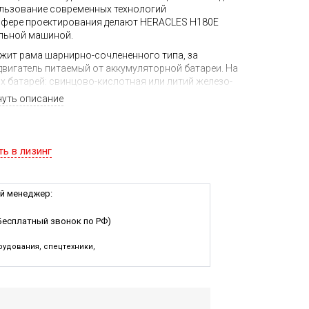
ользование современных технологий
сфере проектирования делают HERACLES H180E
льной машиной.
жит рама шарнирно-сочлененного типа, за
вигатель питаемый от аккумуляторной батареи. На
х батарей: свинцово-кислотная или литий железо-
мощность аккумуляторной батареи дополняемая
нуть описание
погрузчику высокие показатели динамических
втономности работы.
альный электрический погрузчик HERACLES H180E
ть в лизинг
ти наши менеджеры ответят на все возникшие у вас
на РФ.
й менеджер:
Бесплатный звонок по РФ)
удования, спецтехники,