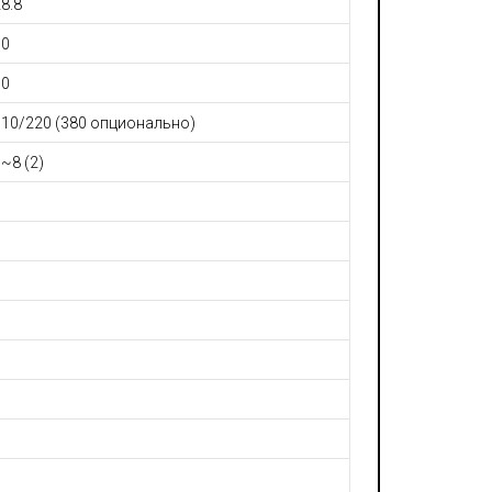
8.8
30
30
110/220 (380 опционально)
~8 (2)