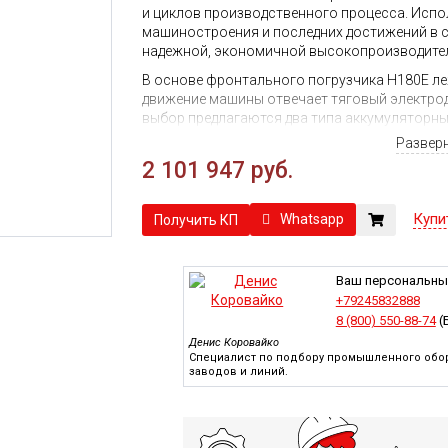
и циклов производственного процесса. Исп
машиностроения и последних достижений в 
надежной, экономичной высокопроизводите
В основе фронтального погрузчика H180E ле
движение машины отвечает тяговый электрод
выбор предлагаются два типа аккумуляторны
фосфатная. Высокая емкость и отдаваемая 
Развер
экономичностью электрооборудования дают 
2 101 947 руб.
характеристик, вместе с большим запасом а
В компании Спецер вы можете купить фронт
Купи
Whatsapp
Получить КП
по самой низкой цене. В случае необходимос
вопросы и организуют доставку во все регио
Ваш персональны
+79245832888
8 (800) 550-88-74
(
Денис Коровайко
Специалист по подбору промышленного обор
заводов и линий.