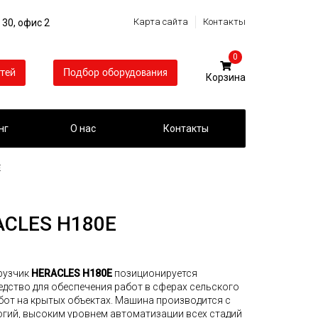
Карта сайта
Контакты
 30, офис 2
0
тей
Подбор оборудования
нг
О нас
Контакты
E
ACLES H180E
рузчик
HERACLES H180E
позиционируется
едство для обеспечения работ в сферах сельского
бот на крытых объектах. Машина производится с
гий, высоким уровнем автоматизации всех стадий