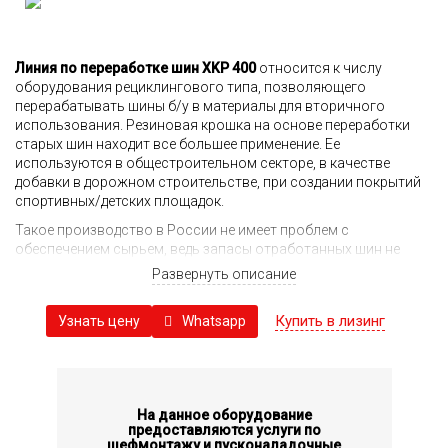
Линия по переработке шин XKP 400
относится к числу
оборудования рециклингового типа, позволяющего
перерабатывать шины б/у в материалы для вторичного
использования. Резиновая крошка на основе переработки
старых шин находит все большее применение. Ее
используются в общестроительном секторе, в качестве
добавки в дорожном строительстве, при создании покрытий
спортивных/детских площадок.
Такое производство в России не имеет проблем с
обеспечением сырьем, ведь запасы отработанных шин не
просто огромны, но и ежедневно пополняются. Несмотря на
Развернуть описание
сложность процесса переработки шин за счет наличия в них
различных материалов, производственная линия
Купить в лизинг
Whatsapp
Узнать цену
обеспечивает такую возможность с достаточно высокой
экономической эффективностью.
Линия позволяет получать гранулированную крошку
различного фракционного состава с минимальным
размером частиц (порошкообразное состояние) или в виде
На данное оборудование
измельченного материала. На сегодня из такой крошки
предоставляются услуги по
шефмонтажу и пусконаладочные