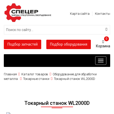
Карта сайта
Контакты
0
Подбор запчастей
Подбор оборудования
Toggle
navigati
Главная
Каталог товаров
Оборудование для обработки
металла
Токарные станки
Токарный станок WL2000D
Токарный станок WL2000D