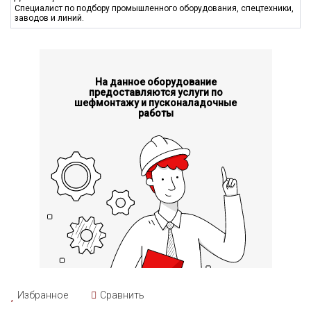
Специалист по подбору промышленного оборудования, спецтехники,
WL2000D
входит
в
серию
универсальных
токарных
станков
,
заводов и линий.
состоящую из шести моделей, среди которых также
присутствуют
WL1600D
,
WL1800D
,
WL2200D
,
WL2400D
и
WL2500D
.
Все
эти модификации имеют схожую конструкцию,
однако различаются размерами рабочего пространства и
мощностью, что позволяет выбрать наиболее подходящую
На данное оборудование
модель в зависимости от конкретных производственных
предоставляются услуги по
шефмонтажу и пусконаладочные
задач. Это дает возможность предприятиям адаптировать
работы
оборудование под свои нужды и оптимизировать
производственные процессы.
Типовая конструкция станка WL2000D включает в себя
главный вал с двухопорной системой, который приводится в
движение электродвигателем постоянного тока. Это
обеспечивает бесступенчатое регулирование скорости
вращения, что является важным преимуществом для точной
обработки различных материалов, таких как сталь, алюминий
и чугун.
Станина токарного станка выполнена в прямоугольной
форме и оборудована тремя продольными направляющими,
что способствует стабильности и точности работы. Длина
Избранное
Сравнить
станины позволяет обрабатывать заготовки значительных