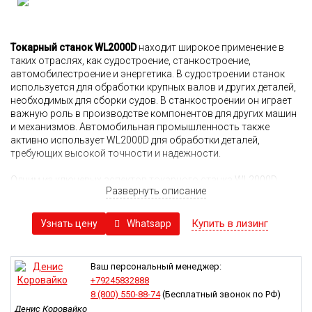
Токарный станок
WL2000D
находит широкое применение в
таких отраслях, как
судостроение
,
станкостроение
,
автомобилестроение
и
энергетика. В судостроении станок
используется для обработки крупных валов и других деталей,
необходимых для сборки судов. В станкостроении он играет
важную роль в производстве компонентов для других машин
и механизмов. Автомобильная промышленность также
активно использует WL2000D для обработки деталей,
требующих высокой точности и надежности.
Одним из ключевых аспектов токарного станка WL2000D
Развернуть описание
является его соответствие современным требованиям
безопасности труда. В условиях массового производства
соблюдение стандартов безопасности имеет первостепенное
Купить в лизинг
Whatsapp
Узнать цену
значение. Станок оснащен защитными механизмами, которые
минимизируют риск травмирования операторов и
обеспечивают безопасное рабочее окружение. Это особенно
Ваш персональный менеджер:
актуально при работе с тяжелыми и крупными заготовками,
+79245832888
где вероятность несчастных случаев значительно
8 (800) 550-88-74
(Бесплатный звонок по РФ)
возрастает.
Денис Коровайко