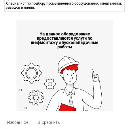
Специалист по подбору промышленного оборудования, спецтехники,
качество детали, поэтому такая конструкция является
заводов и линий.
необходимым элементом для обеспечения надежной работы.
Главный двигатель токарного станка CE6240A – это сердце
устройства, обеспечивающее энергией все исполнительные
механизмы. Он позволяет достигать высокой
На данное оборудование
производительности и эффективности работы станка.
предоставляются услуги по
шефмонтажу и пусконаладочные
Двигатель способен работать в различных режимах, что дает
работы
возможность адаптировать его под конкретные задачи. Это
особенно важно, когда необходимо обрабатывать различные
материалы, поскольку каждый из них требует
индивидуального подхода к скорости и мощности обработки.
Передняя бабка, расположенная в верхней части станка,
предназначена для крепления обрабатываемой детали и
передачи крутящего момента к пустотелому шпинделю. В
шпинделе устанавливается четырёхкулачковый патрон,
который надежно удерживает деталь во время обработки.
Этот патрон обеспечивает стабильное зажатие заготовки,
что критически важно для выполнения точных операций.
Внутри передней бабки также находится коробка скоростей,
позволяющая регулировать
скорость
вращения шпинделя.
Избранное
Сравнить
Это важный аспект, так
как
разные
материалы
и типы