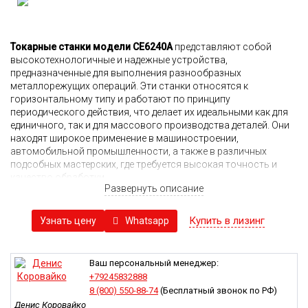
Токарные станки модели CE6240A
представляют собой
высокотехнологичные и надежные устройства,
предназначенные для выполнения разнообразных
металлорежущих операций. Эти станки относятся к
горизонтальному типу и работают по принципу
периодического действия, что делает их идеальными как для
единичного, так и для массового производства деталей. Они
находят широкое применение в машиностроении,
автомобильной промышленности, а также в различных
подсобных мастерских, где требуется высокая точность и
качество обработки.
Развернуть описание
Основу токарного станка CE6240A составляет станина,
представляющая собой две жестко соединенные тумбы. Эта
Купить в лизинг
Whatsapp
Узнать цену
конструкция обеспечивает необходимую жесткость и
стабильность, что критически важно для достижения
высокой точности обработки. Жесткость станка также
Ваш персональный менеджер:
способствует снижению вибраций, что в свою очередь
+79245832888
положительно сказывается на качестве обрабатываемых
8 (800) 550-88-74
(Бесплатный звонок по РФ)
поверхностей. Важно отметить, что даже незначительные
Денис Коровайко
вибрации могут негативно влиять на итоговую точность и