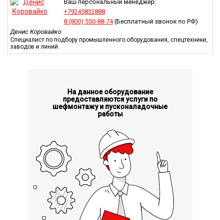
при производстве решеток для вентиляционных и иных
Ваш персональный менеджер:
технологических отверстий/окон в строениях,
+79245832888
оборудовании;
8 (800) 550-88-74
(Бесплатный звонок по РФ)
при выполнении шахтных работ, укладке временных
Денис Коровайко
настилов для движения техники, обустройстве
Специалист по подбору промышленного оборудования, спецтехники,
заводов и линий.
дорожных ограждений со светорассеивающими
поверхностями.
У нас вы можете купить станок ПВЛ по самой выгодной цене в
Российской Федерации.
На данное оборудование
предоставляются услуги по
шефмонтажу и пусконаладочные
работы