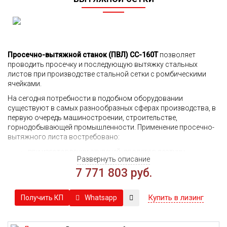
Просечно-вытяжной станок (ПВЛ) CC-160T
позволяет
проводить просечку и последующую вытяжку стальных
листов при производстве стальной сетки с ромбическими
ячейками.
На сегодня потребности в подобном оборудовании
существуют в самых разнообразных сферах производства, в
первую очередь машиностроении, строительстве,
горнодобывающей промышленности. Применение просечно-
вытяжного листа востребовано:
при изготовлении ступеней, пролетов лестниц,
Развернуть описание
площадок обслуживания различного
7 771 803 руб.
крупногабаритного оборудования;
в процессе выпуска металлоконструкций
разнообразного назначения, форт и сфер применения;
Купить в лизинг
Whatsapp
Получить КП
при создании ограждающих конструкций, сочетающих
высокую надежность, безопасность и эстетическую
привлекательность;