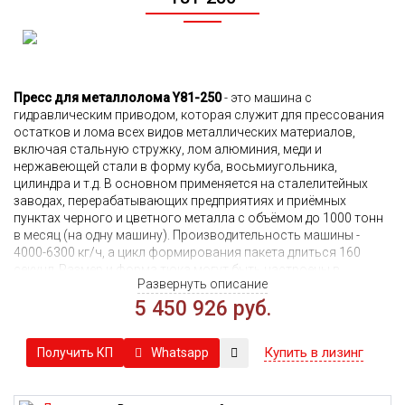
Пресс для металлолома Y81-250
- это машина с
гидравлическим приводом, которая служит для
прессования
остатков и лома всех видов металлических материалов,
включая стальную стружку, лом алюминия, меди и
нержавеющей стали в форму куба, восьмиугольника,
цилиндра и т.д. В
основном применяется на сталелитейных
заводах, перерабатывающих предприятиях и приёмных
пунктах черного и цветного металла с объёмом до 1000 тонн
в месяц (на одну машину). Производительность машины -
4000-6300 кг/ч, а цикл формирования пакета длиться 160
секунд. Р
азмер и форма тюка могут быть настроены в
Развернуть описание
соответствии с вашими требованиями, но стандартным для
этой машины является тюк с размерами: 500×500 мм. В прессе
5 450 926 руб.
для лома Y81-250 имеется функция перехода
на
ручное управление, в стандартной комплектации,
Купить в лизинг
Whatsapp
Получить КП
управление осуществляется с помощью ПЛК. Усилие
прессования главного цилиндра составляет 2500 КН или 250
тонн, выгрузка боковая. Благодаря прочной к
онструкции и