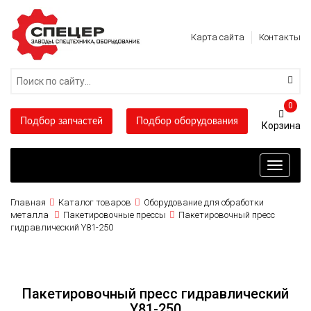
Карта сайта
Контакты
0
Подбор запчастей
Подбор оборудования
Toggle
navigati
Главная
Каталог товаров
Оборудование для обработки
металла
Пакетировочные прессы
Пакетировочный пресс
гидравлический Y81-250
Пакетировочный пресс гидравлический
Y81-250