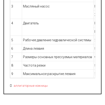
3
Масляный насос
Модел
Харак
4
Двигатель
Модел
Мощно
5
Рабочее давление гидравлической системы
21 МПа
6
Длина лезвия
800 м
7
Размеры основных прессуемых материалов
Обычн
8
Частота резки
8-12 р
9
Максимальное раскрытие лезвия
285 м
аллигаторные ножницы